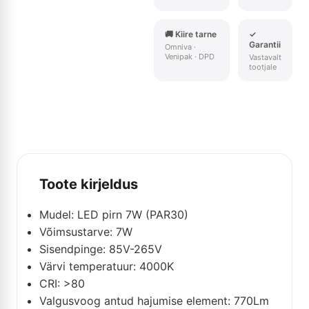
🚚 Kiire tarne
✓
Garantii
Omniva ·
Venipak · DPD
Vastavalt
tootjale
Toote kirjeldus
Mudel: LED pirn 7W (PAR30)
Võimsustarve: 7W
Sisendpinge: 85V-265V
Värvi temperatuur: 4000K
CRI: >80
Valgusvoog antud hajumise element: 770Lm