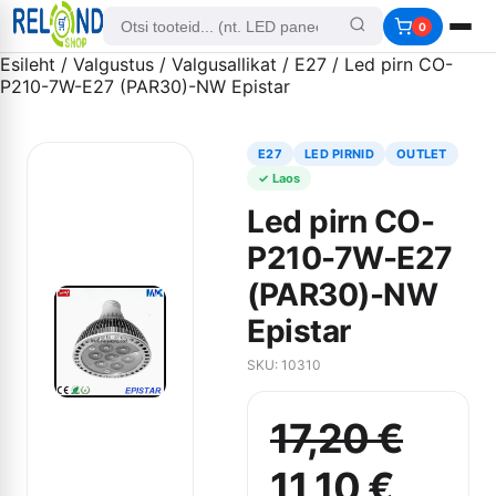
0
Esileht
/
Valgustus
/
Valgusallikat
/
E27
/ Led pirn CO-
P210-7W-E27 (PAR30)-NW Epistar
E27
LED PIRNID
OUTLET
✓ Laos
Led pirn CO-
P210-7W-E27
(PAR30)-NW
Epistar
SKU: 10310
17,20
€
Algne
Curre
11,10
€