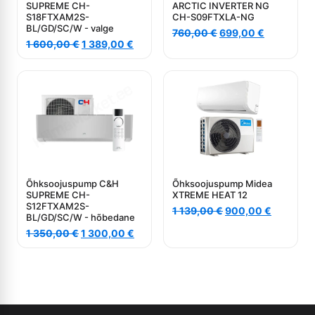
SUPREME CH-
ARCTIC INVERTER NG
S18FTXAM2S-
CH-S09FTXLA-NG
BL/GD/SC/W - valge
Algne
Current
760,00
€
699,00
€
Algne
Current
1 600,00
€
1 389,00
€
hind
price
hind
price
oli:
is:
oli:
is:
760,00 €.
699,00 €.
1
1
600,00 €.
389,00 €.
Õhksoojuspump C&H
Õhksoojuspump Midea
SUPREME CH-
XTREME HEAT 12
S12FTXAM2S-
Algne
Current
1 139,00
€
900,00
€
BL/GD/SC/W - hõbedane
hind
price
Algne
Current
1 350,00
€
1 300,00
€
oli:
is:
hind
price
1
900,00 €
oli:
is:
139,00 €.
1
1
350,00 €.
300,00 €.