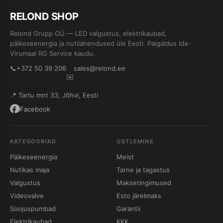
RE
L
OND SHOP
Relond Grupp OÜ — LED valgustus, elektrikaubad,
päikeseenergia ja nutilahendused üle Eesti. Paigaldus Ida-
Virumaal RG Service kaudu.
📞
+372 50 39 206
sales@relond.ee
✉️
📍 Tartu mnt 33, Jõhvi, Eesti
Facebook
KATEGOORIAD
OSTLEMINE
Päikeseenergia
Meist
Nutikas maja
Tarne ja tagastus
Valgustus
Maksetingimused
Videovalve
Esto järelmaks
Soojuspumbad
Garantii
Elektrikaubad
KKK