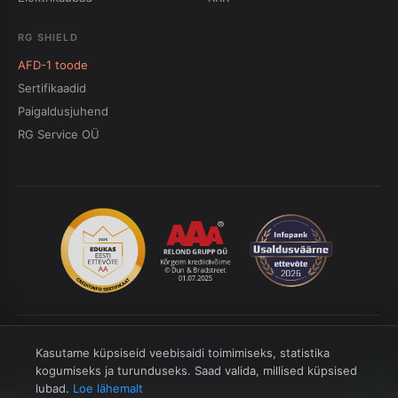
RG SHIELD
AFD-1 toode
Sertifikaadid
Paigaldusjuhend
RG Service OÜ
© 2026 Relond Grupp OÜ · Reg 12197858 · Tartu mnt 33, Jõhvi
Kasutame küpsiseid veebisaidi toimimiseks, statistika
ESTO
Venipak
Omniva
VISA
kogumiseks ja turunduseks. Saad valida, millised küpsised
lubad.
Loe lähemalt