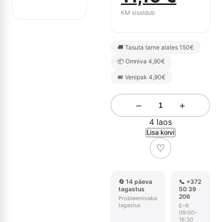
hind
price
KM sisaldub
oli:
is:
🚚 Tasuta tarne alates 150€
17,20 €.
11,10 
📦 Omniva 4,90€
🚐 Venipak 4,90€
−
+
4 laos
Lisa korvi
♡
🔄 14 päeva
📞 +372
tagastus
50 39
206
Probleemivaba
tagastus
E–R
09:00–
16:30