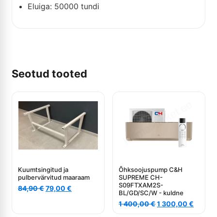
Eluiga: 50000 tundi
Seotud tooted
Kuumtsingitud ja
Õhksoojuspump C&H
pulbervärvitud maaraam
SUPREME CH-
S09FTXAM2S-
Algne
Current
84,90
€
79,00
€
BL/GD/SC/W - kuldne
hind
price
Algne
Curren
1 400,00
€
1 300,00
€
oli:
is:
hind
price
84,90 €.
79,00 €.