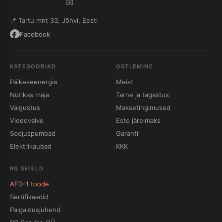
✉️
📍 Tartu mnt 33, Jõhvi, Eesti
Facebook
KATEGOORIAD
OSTLEMINE
Päikeseenergia
Meist
Nutikas maja
Tarne ja tagastus
Valgustus
Maksetingimused
Videovalve
Esto järelmaks
Soojuspumbad
Garantii
Elektrikaubad
KKK
RG SHIELD
AFD-1 toode
Sertifikaadid
Paigaldusjuhend