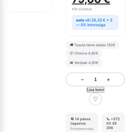
hind
pric
KM sisaldub
esto
või
26,33
€
× 3
oli:
is:
— 0% intressiga
84,90 €.
79,0
🚚 Tasuta tarne alates 150€
📦 Omniva 4,90€
🚐 Venipak 4,90€
−
+
Lisa korvi
♡
🔄 14 päeva
📞 +372
tagastus
50 39
206
Probleemivaba