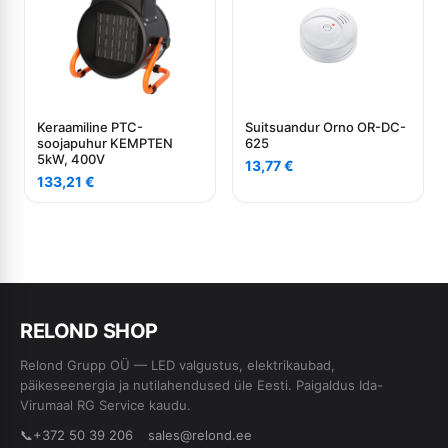
Keraamiline PTC-
Suitsuandur Orno OR-DC-
soojapuhur KEMPTEN
625
5kW, 400V
13,77
€
133,21
€
RE
L
OND SHOP
Relond Grupp OÜ — LED valgustus, elektrikaubad,
päikeseenergia ja nutilahendused üle Eesti. Paigaldus Ida-
Virumaal RG Service kaudu.
📞
+372 50 39 206
sales@relond.ee