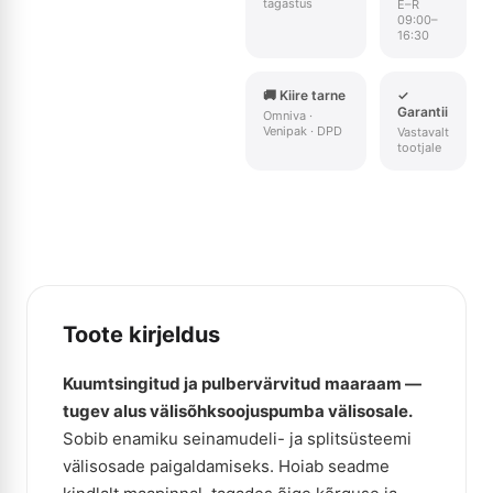
tagastus
E–R
09:00–
16:30
🚚 Kiire tarne
✓
Garantii
Omniva ·
Venipak · DPD
Vastavalt
tootjale
Toote kirjeldus
Kuumtsingitud ja pulbervärvitud maaraam —
tugev alus välisõhksoojuspumba välisosale.
Sobib enamiku seinamudeli- ja splitsüsteemi
välisosade paigaldamiseks. Hoiab seadme