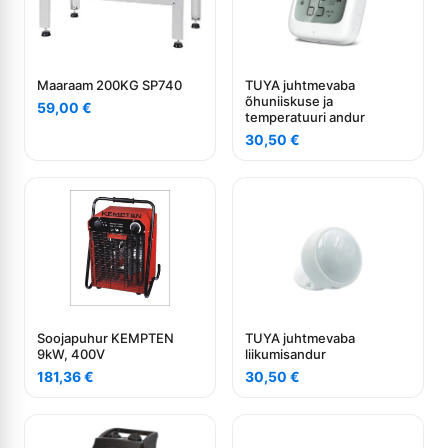
Maaraam 200KG SP740
TUYA juhtmevaba
õhuniiskuse ja
59,00
€
temperatuuri andur
30,50
€
Soojapuhur KEMPTEN
TUYA juhtmevaba
9kW, 400V
liikumisandur
181,36
€
30,50
€