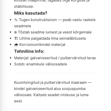
kindlalt maapinnal, tagades õige kõrguse ja
stabiilsuse.
Miks kasutada?
🔩 Tugev konstruktsioon — peab vastu raskele
seadmele
❄️ Tõstab seadme lumest ja veest kõrgemale
🏗️ Lihtne paigaldada ilma seinaläbituseta
🌧️ Korrosioonikindel materjal
Tehniline info:
Materjal: galvaniseeritud / pulbervärvitud teras
Sobib: enamikule välisosadele
Kuumtsingitud ja pulbervärvitud maaraam —
kindel galvaniseeritud alus soojuspumba
välisosale. Kaitseb seadet niiskuse ja lume
eest.