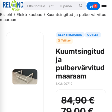
0
Esileht
/
Elektrikaubad
/ Kuumtsingitud ja pulbervärvitud
maaraam
ELEKTRIKAUBAD
OUTLET
⏳ Tellitav
Kuumtsingitud
ja
pulbervärvitud
maaraam
SKU: 90719
84,90
€
Algne
Curr
79,00
€