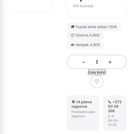
KM sisaldub
🚚 Tasuta tarne alates 150€
📦 Omniva 4,90€
🚐 Venipak 4,90€
−
+
Lisa korvi
♡
🔄 14 päeva
📞 +372
tagastus
50 39
206
Probleemivaba
tagastus
E–R
09:00–
16:30