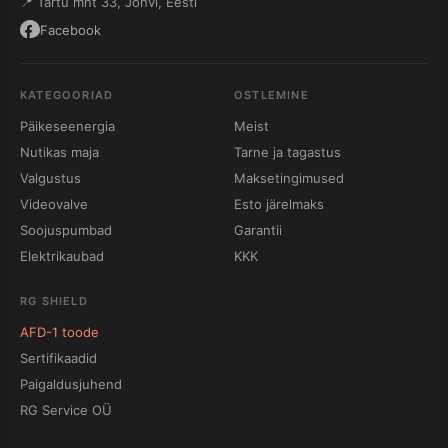
📍 Tartu mnt 33, Jõhvi, Eesti
Facebook
KATEGOORIAD
OSTLEMINE
Päikeseenergia
Meist
Nutikas maja
Tarne ja tagastus
Valgustus
Maksetingimused
Videovalve
Esto järelmaks
Soojuspumbad
Garantii
Elektrikaubad
KKK
RG SHIELD
AFD-1 toode
Sertifikaadid
Paigaldusjuhend
RG Service OÜ