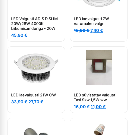
LED Valgusti ADIS D SLIM
LED laevalgusti 7W
20W/28W 4000K
naturaalne valge
Liikumisamduriga - 20W
Algne
Current
15,90
€
7,40
€
45,90
€
hind
price
oli:
is:
15,90 €.
7,40 €.
LED laevalgusti 21W CW
LED süvistatav valgusti
Taxi 9kw,1,5W ww
Algne
Current
33,90
€
27,70
€
Algne
Current
hind
price
16,00
€
11,00
€
hind
price
oli:
is:
oli:
is:
33,90 €.
27,70 €.
16,00 €.
11,00 €.