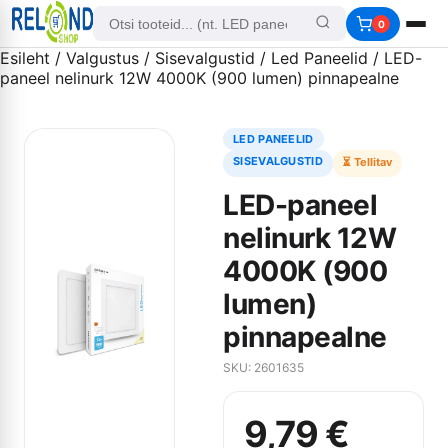
0
Esileht
/
Valgustus
/
Sisevalgustid
/
Led Paneelid
/ LED-
paneel nelinurk 12W 4000K (900 lumen) pinnapealne
LED PANEELID
SISEVALGUSTID
⏳ Tellitav
LED-paneel
nelinurk 12W
4000K (900
lumen)
pinnapealne
SKU: 2601635
9,79
€