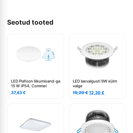
Seotud tooted
LED Plafoon liikumisand-ga
LED laevalgusti 9W külm
15 W IP54, Commel
valge
Algne
Current
37,43
€
19,20
€
12,30
€
hind
price
oli:
is:
19,20 €.
12,30 €.