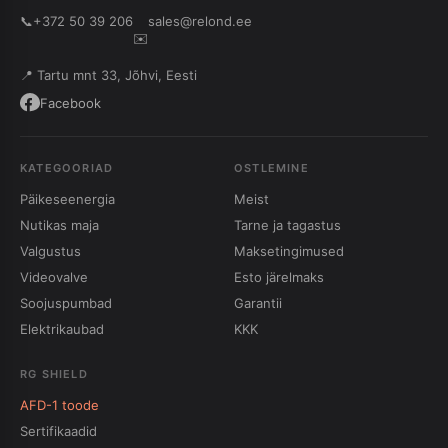
📞
+372 50 39 206
sales@relond.ee
✉️
📍 Tartu mnt 33, Jõhvi, Eesti
Facebook
KATEGOORIAD
OSTLEMINE
Päikeseenergia
Meist
Nutikas maja
Tarne ja tagastus
Valgustus
Maksetingimused
Videovalve
Esto järelmaks
Soojuspumbad
Garantii
Elektrikaubad
KKK
RG SHIELD
AFD-1 toode
Sertifikaadid