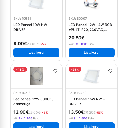
SKU: 10551
SKU: 80097
LED Paneel 10W NW +
LED Paneel 12W +4W RGB
DRIVER
+PULT IP20, 230VAC,
3000K, 20000h
20.50€
9.00€
20.00€
-55%
või
3 × 6.83€
Esto
Lisa korvi
Lisa korvi
-48%
-55%
SKU: 10716
SKU: 10552
Led paneel 12W 3000K,
LED Paneel 15W NW +
draiveriga
DRIVER
12.90€
13.50€
25.00€
30.20€
-48%
-55%
või
3 × 4.30€
Esto
või
3 × 4.50€
Esto
Lisa korvi
Lisa korvi