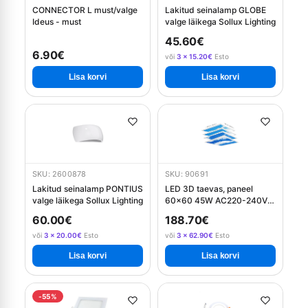
CONNECTOR L must/valge
Lakitud seinalamp GLOBE
Ideus - must
valge läikega Sollux Lighting
45.60€
6.90€
või
3 × 15.20€
Esto
Lisa korvi
Lisa korvi
SKU: 2600878
SKU: 90691
Lakitud seinalamp PONTIUS
LED 3D taevas, paneel
valge läikega Sollux Lighting
60x60 45W AC220-240V
6000K, 4 tk/komplekt
60.00€
188.70€
või
3 × 20.00€
Esto
või
3 × 62.90€
Esto
Lisa korvi
Lisa korvi
-55%