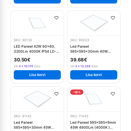
SKU: 90130
SKU: 90603
LED Paneel 42W 60x60,
Led Paneel
3200Lm 4000K IP54 LD-
595x595x30mm 40W
KNG42060-NB GTV
4000Lm
30.50€
39.68€
(3000K/4000K/6500K)
IP20
või
3 × 10.17€
Esto
või
3 × 13.23€
Esto
Lisa korvi
Lisa korvi
-18%
SKU: 91142
SKU: 71443
Led Paneel
Led Paneel 595x595x9mm
595x595x30mm 45W
45W 4900Lm (4000K )