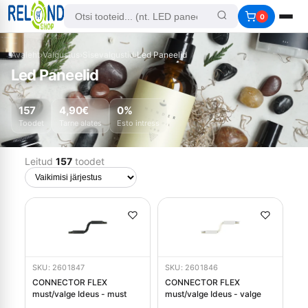
0
Avaleht
›
Valgustus
›
Sisevalgustid
›
Led Paneelid
Led Paneelid
157
4,90€
0%
Toodet
Tarne alates
Esto intress
Leitud
157
toodet
SKU: 2601847
SKU: 2601846
CONNECTOR FLEX
CONNECTOR FLEX
must/valge Ideus - must
must/valge Ideus - valge