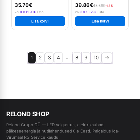
4900Lm (4000K ) IP20
IP20 PREMIUM
35.70€
39.86€
48.86€
-18%
või
3 × 11.90€
Esto
või
3 × 13.29€
Esto
Lisa korvi
Lisa korvi
…
1
2
3
4
8
9
10
→
RE
L
OND SHOP
Relond Grupp OÜ — LED valgustus, elektrikaubad,
päikeseenergia ja nutilahendused üle Eesti. Paigaldus Ida-
Virumaal RG Service kaudu.