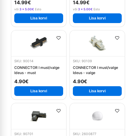
14.99€
14.99€
või
3 × 5.00€
Esto
või
3 × 5.00€
Esto
Lisa korvi
Lisa korvi
SKU: 90014
SKU: 90109
CONNECTOR I must/valge
CONNECTOR I must/valge
Ideus - must
Ideus - valge
4.90€
4.90€
Lisa korvi
Lisa korvi
SKU: 90701
SKU: 2600877