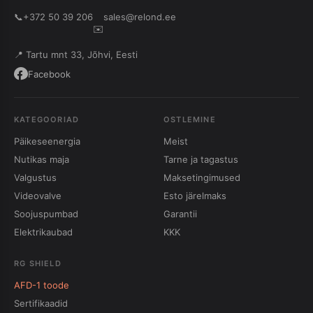
📞
+372 50 39 206
sales@relond.ee
✉️
📍 Tartu mnt 33, Jõhvi, Eesti
Facebook
KATEGOORIAD
OSTLEMINE
Päikeseenergia
Meist
Nutikas maja
Tarne ja tagastus
Valgustus
Maksetingimused
Videovalve
Esto järelmaks
Soojuspumbad
Garantii
Elektrikaubad
KKK
RG SHIELD
AFD-1 toode
Sertifikaadid