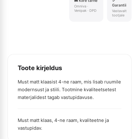
🚚 Kiire tarne
✓
Garantii
Omniva ·
Venipak · DPD
Vastavalt
tootjale
Toote kirjeldus
Must matt klaasist 4-ne raam, mis lisab ruumile
modernsust ja stiili. Tootmine kvaliteetsetest
materjalidest tagab vastupidavuse.
Must matt klaas, 4-ne raam, kvaliteetne ja
vastupidav.