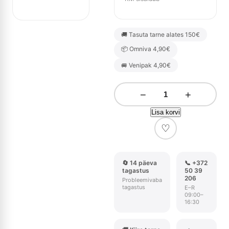
🚚 Tasuta tarne alates 150€
📦 Omniva 4,90€
🚐 Venipak 4,90€
−
+
Lisa korvi
♡
🔄 14 päeva
📞 +372
tagastus
50 39
206
Probleemivaba
tagastus
E–R
09:00–
16:30