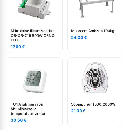
Mikrolaine liikumisandur
Maaraam Ambista 100kg
OR-CR-216 800W ORNO
54,00
€
LED
17,80
€
TUYA juhtmevaba
Soojapuhur 1000/2000W
õhuniiskuse ja
21,93
€
temperatuuri andur
30,50
€