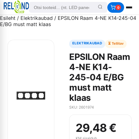
0
Esileht
/
Elektrikaubad
/ EPSILON Raam 4-NE K14-245-04
E/BG must matt klaas
ELEKTRIKAUBAD
⏳ Tellitav
EPSILON Raam
4-NE K14-
245-04 E/BG
must matt
klaas
SKU: 2601974
29,48
€
KM sisaldub