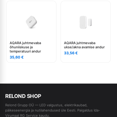
AQARA juhtmevaba
AQARA juhtmevaba
õhuniiskuse ja
ukse/akna avamise andur
temperatuuri andur
33,56
€
35,60
€
RE
L
OND SHOP
Relond Grupp OÜ — LED valgustus, elektrikaubad,
päikeseenergia ja nutilahendused üle Eesti. Paigaldus Ida-
Virumaal RG Service kaudu.