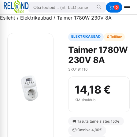
0
Esileht
/
Elektrikaubad
/ Taimer 1780W 230V 8A
ELEKTRIKAUBAD
⏳ Tellitav
Taimer 1780W
230V 8A
SKU: 91110
14,18
€
KM sisaldub
🚚 Tasuta tarne alates 150€
📦 Omniva 4,90€