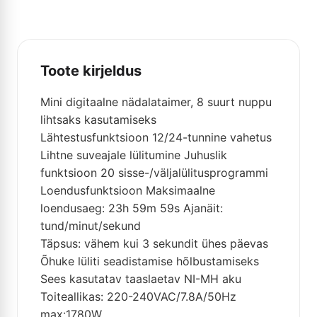
Toote kirjeldus
Mini digitaalne nädalataimer, 8 suurt nuppu
lihtsaks kasutamiseks
Lähtestusfunktsioon 12/24-tunnine vahetus
Lihtne suveajale lülitumine Juhuslik
funktsioon 20 sisse-/väljalülitusprogrammi
Loendusfunktsioon Maksimaalne
loendusaeg: 23h 59m 59s Ajanäit:
tund/minut/sekund
Täpsus: vähem kui 3 sekundit ühes päevas
Õhuke lüliti seadistamise hõlbustamiseks
Sees kasutatav taaslaetav NI-MH aku
Toiteallikas: 220-240VAC/7.8A/50Hz
max:1780W