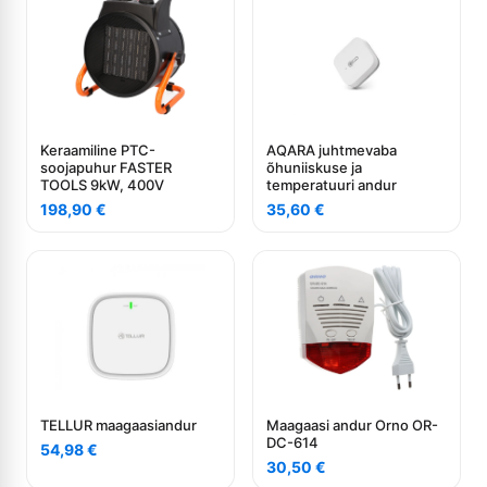
Keraamiline PTC-
AQARA juhtmevaba
soojapuhur FASTER
õhuniiskuse ja
TOOLS 9kW, 400V
temperatuuri andur
198,90
€
35,60
€
TELLUR maagaasiandur
Maagaasi andur Orno OR-
DC-614
54,98
€
30,50
€