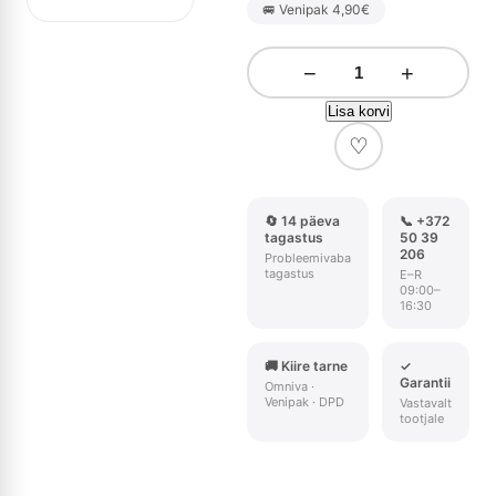
🚐 Venipak 4,90€
−
+
Lisa korvi
♡
🔄 14 päeva
📞 +372
tagastus
50 39
206
Probleemivaba
tagastus
E–R
09:00–
16:30
🚚 Kiire tarne
✓
Garantii
Omniva ·
Venipak · DPD
Vastavalt
tootjale