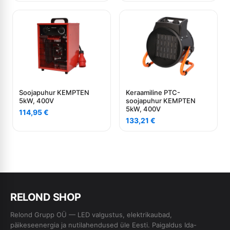
Soojapuhur KEMPTEN
Keraamiline PTC-
5kW, 400V
soojapuhur KEMPTEN
5kW, 400V
114,95
€
133,21
€
RE
L
OND SHOP
Relond Grupp OÜ — LED valgustus, elektrikaubad,
päikeseenergia ja nutilahendused üle Eesti. Paigaldus Ida-