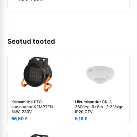
Seotud tooted
Keraamiline PTC-
Liikumisandur CR-3
soojapuhur KEMPTEN
360deg. R=8m +/-2 Valge
3kW, 230V
IP20 GTV
66,50
€
9,18
€