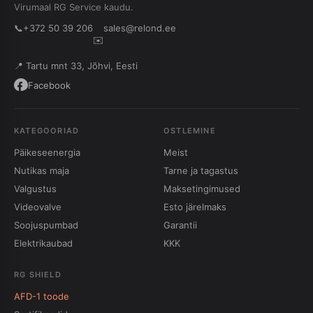
Virumaal RG Service kaudu.
📞
+372 50 39 206
sales@relond.ee
✉️
📍 Tartu mnt 33, Jõhvi, Eesti
Facebook
KATEGOORIAD
OSTLEMINE
Päikeseenergia
Meist
Nutikas maja
Tarne ja tagastus
Valgustus
Maksetingimused
Videovalve
Esto järelmaks
Soojuspumbad
Garantii
Elektrikaubad
KKK
RG SHIELD
AFD-1 toode