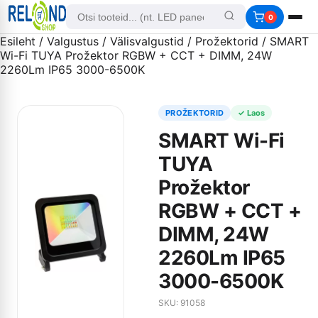
0
Esileht
/
Valgustus
/
Välisvalgustid
/
Prožektorid
/ SMART
Wi-Fi TUYA Prožektor RGBW + CCT + DIMM, 24W
2260Lm IP65 3000-6500K
PROŽEKTORID
✓ Laos
SMART Wi-Fi
TUYA
Prožektor
RGBW + CCT +
DIMM, 24W
2260Lm IP65
3000-6500K
SKU: 91058