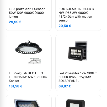
LED-prožektor + Sensor
FOX SOLAR PIR 16LED B
50W 120° 4000K (4000
NW IP65 2W 4000K
lumen
48/240Lm with motion
sensor
29,99
€
29,58
€
LED Valgusti UFO HIBO
Led Prožektor 12W 900Lm
LED N 150W-NW 13500lm
6000K IP65 3.2V/11Ah +
Kanlux
SOLAR PANEL
131,58
€
69,87
€