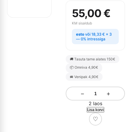
55,00
€
KM sisaldub
esto
või
18,33
€
× 3
— 0% intressiga
🚚 Tasuta tarne alates 150€
📦 Omniva 4,90€
🚐 Venipak 4,90€
−
+
2 laos
Lisa korvi
♡