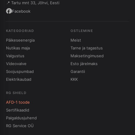
📍 Tartu mnt 33, Jõhvi, Eesti
Facebook
KATEGOORIAD
OSTLEMINE
Päikeseenergia
Meist
Nutikas maja
Tarne ja tagastus
Valgustus
Maksetingimused
Videovalve
Esto järelmaks
Soojuspumbad
Garantii
Elektrikaubad
KKK
RG SHIELD
AFD-1 toode
Sertifikaadid
Paigaldusjuhend
RG Service OÜ