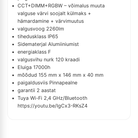
CCT+DIMM+RGBW – võimalus muuta
valguse värvi soojalt külmaks +
hämardamine + värvimuutus
valgusvoog 2260lm
tihedusklass IP65
Sidematerjal Alumiiniumist
energiaklass F
valgusvihu nurk 120 kraadi
Eluiga 17000h
mõõdud 155 mm x 146 mm x 40 mm
paigaldusviis Pinnapealne
garantii 2 aastat
Tuya Wi-Fi 2,4 GHz/Bluetooth
https://youtu.be/IgCx3-RKsZ4