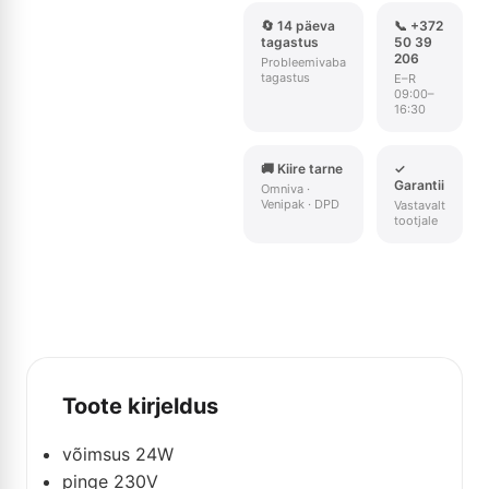
🔄 14 päeva
📞 +372
tagastus
50 39
206
Probleemivaba
tagastus
E–R
09:00–
16:30
🚚 Kiire tarne
✓
Garantii
Omniva ·
Venipak · DPD
Vastavalt
tootjale
Toote kirjeldus
võimsus 24W
pinge 230V