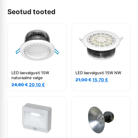
Seotud tooted
LED laevalgusti 15W
LED laevalgusti 15W NW
naturaalne valge
Algne
Current
21,00
€
15,70
€
Algne
Current
24,60
€
20,10
€
hind
price
hind
price
oli:
is:
oli:
is:
21,00 €.
15,70 €.
24,60 €.
20,10 €.