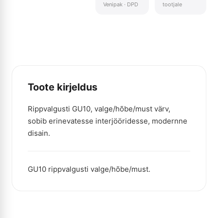
Venipak · DPD
tootjale
Toote kirjeldus
Rippvalgusti GU10, valge/hõbe/must värv,
sobib erinevatesse interjööridesse, modernne
disain.
GU10 rippvalgusti valge/hõbe/must.