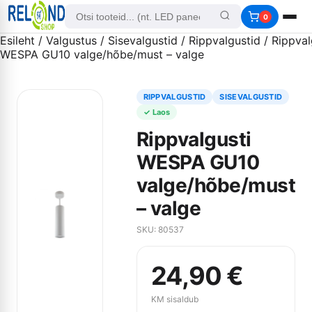
0
Esileht
/
Valgustus
/
Sisevalgustid
/
Rippvalgustid
/ Rippval
WESPA GU10 valge/hõbe/must – valge
RIPPVALGUSTID
SISEVALGUSTID
✓ Laos
Rippvalgusti
WESPA GU10
valge/hõbe/must
– valge
SKU: 80537
24,90
€
KM sisaldub