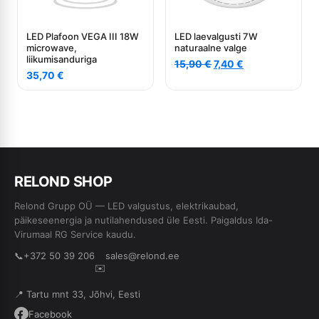
LED Plafoon VEGA III 18W
LED laevalgusti 7W
microwave,
naturaalne valge
liikumisanduriga
Algne
Current
15,90
€
7,40
€
35,70
€
hind
price
oli:
is:
15,90 €.
7,40 €.
RE
L
OND SHOP
Relond Grupp OÜ — LED valgustus, elektrikaubad,
päikeseenergia ja nutilahendused üle Eesti. Paigaldus Ida-
Virumaal RG Service kaudu.
📞
+372 50 39 206
sales@relond.ee
✉️
📍 Tartu mnt 33, Jõhvi, Eesti
Facebook