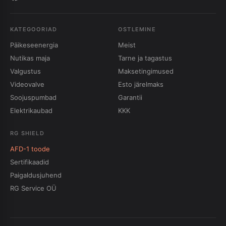
KATEGOORIAD
OSTLEMINE
Päikeseenergia
Meist
Nutikas maja
Tarne ja tagastus
Valgustus
Maksetingimused
Videovalve
Esto järelmaks
Soojuspumbad
Garantii
Elektrikaubad
KKK
RG SHIELD
AFD-1 toode
Sertifikaadid
Paigaldusjuhend
RG Service OÜ