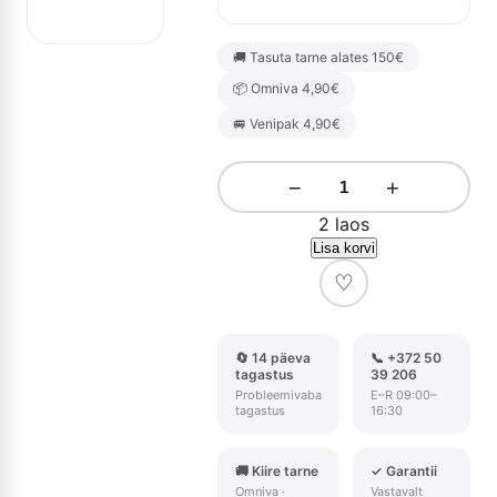
🚚 Tasuta tarne alates 150€
📦 Omniva 4,90€
🚐 Venipak 4,90€
−
+
2 laos
Lisa korvi
♡
🔄 14 päeva
📞 +372 50
tagastus
39 206
Probleemivaba
E–R 09:00–
tagastus
16:30
🚚 Kiire tarne
✓ Garantii
Omniva ·
Vastavalt