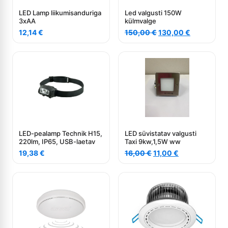
LED Lamp liikumisanduriga
Led valgusti 150W
3xAA
külmvalge
Algne
Current
12,14
€
150,00
€
130,00
€
hind
price
oli:
is:
150,00 €.
130,00 €.
LED-pealamp Technik H15,
LED süvistatav valgusti
220lm, IP65, USB-laetav
Taxi 9kw,1,5W ww
Algne
Current
19,38
€
16,00
€
11,00
€
hind
price
oli:
is:
16,00 €.
11,00 €.