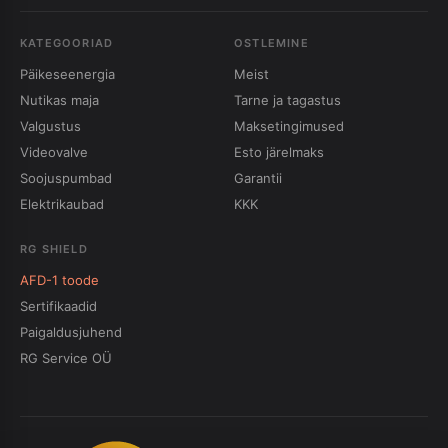
KATEGOORIAD
OSTLEMINE
Päikeseenergia
Meist
Nutikas maja
Tarne ja tagastus
Valgustus
Maksetingimused
Videovalve
Esto järelmaks
Soojuspumbad
Garantii
Elektrikaubad
KKK
RG SHIELD
AFD-1 toode
Sertifikaadid
Paigaldusjuhend
RG Service OÜ