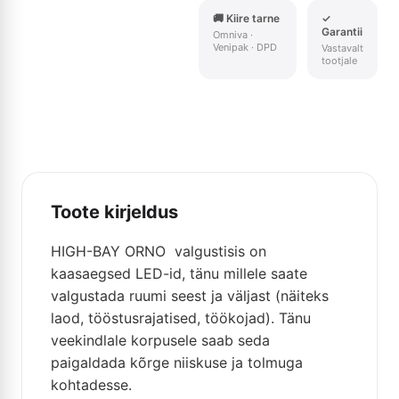
🚚 Kiire tarne
✓
Garantii
Omniva ·
Venipak · DPD
Vastavalt
tootjale
Toote kirjeldus
HIGH-BAY ORNO valgustisis on
kaasaegsed LED-id, tänu millele saate
valgustada ruumi seest ja väljast (näiteks
laod, tööstusrajatised, töökojad). Tänu
veekindlale korpusele saab seda
paigaldada kõrge niiskuse ja tolmuga
kohtadesse.