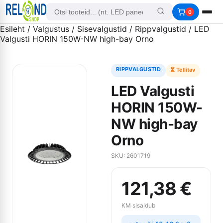
0
Esileht
/
Valgustus
/
Sisevalgustid
/
Rippvalgustid
/ LED
Valgusti HORIN 150W-NW high-bay Orno
RIPPVALGUSTID
⏳ Tellitav
LED Valgusti
HORIN 150W-
NW high-bay
Orno
SKU: 2601719
121,38
€
KM sisaldub