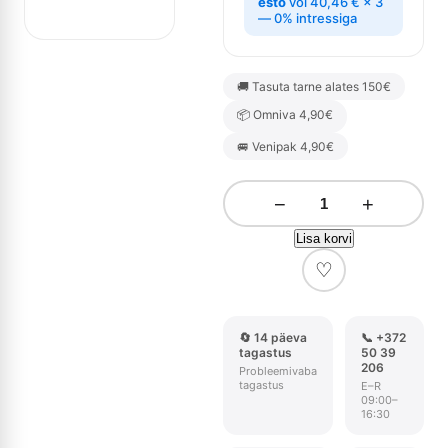
esto
või
40,46
€
× 3
— 0% intressiga
🚚 Tasuta tarne alates 150€
📦 Omniva 4,90€
🚐 Venipak 4,90€
−
+
Lisa korvi
♡
🔄 14 päeva
📞 +372
tagastus
50 39
206
Probleemivaba
tagastus
E–R
09:00–
16:30