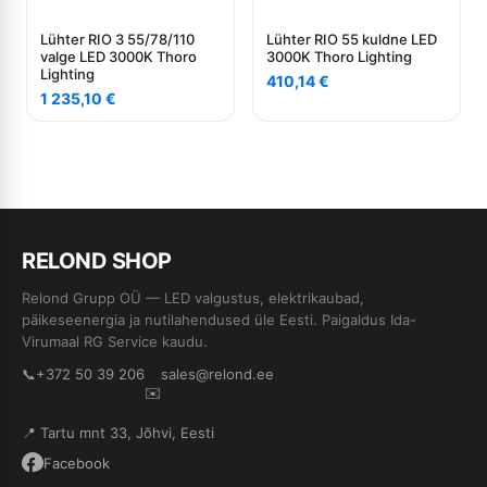
Lühter RIO 3 55/78/110
Lühter RIO 55 kuldne LED
valge LED 3000K Thoro
3000K Thoro Lighting
Lighting
410,14
€
1 235,10
€
RE
L
OND SHOP
Relond Grupp OÜ — LED valgustus, elektrikaubad,
päikeseenergia ja nutilahendused üle Eesti. Paigaldus Ida-
Virumaal RG Service kaudu.
📞
+372 50 39 206
sales@relond.ee
✉️
📍 Tartu mnt 33, Jõhvi, Eesti
Facebook