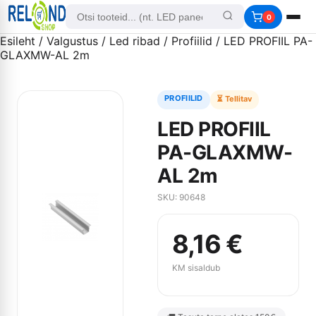
0
Esileht
/
Valgustus
/
Led ribad
/
Profiilid
/ LED PROFIIL PA-
GLAXMW-AL 2m
PROFIILID
⏳ Tellitav
LED PROFIIL
PA-GLAXMW-
AL 2m
SKU: 90648
8,16
€
KM sisaldub