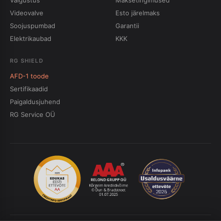
Valgustus
Maksetingimused
Videovalve
Esto järelmaks
Soojuspumbad
Garantii
Elektrikaubad
KKK
RG SHIELD
AFD-1 toode
Sertifikaadid
Paigaldusjuhend
RG Service OÜ