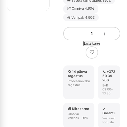
🚚 Tasuta tarne alates 150€
📦 Omniva 4,90€
🚐 Venipak 4,90€
−
+
Lisa korvi
♡
🔄 14 päeva
📞 +372
tagastus
50 39
206
Probleemivaba
tagastus
E–R
09:00–
16:30
🚚 Kiire tarne
✓
Garantii
Omniva ·
Venipak · DPD
Vastavalt
tootjale