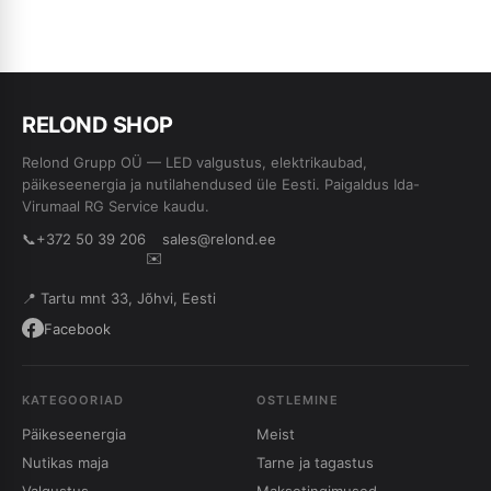
RE
L
OND SHOP
Relond Grupp OÜ — LED valgustus, elektrikaubad,
päikeseenergia ja nutilahendused üle Eesti. Paigaldus Ida-
Virumaal RG Service kaudu.
📞
+372 50 39 206
sales@relond.ee
✉️
📍 Tartu mnt 33, Jõhvi, Eesti
Facebook
KATEGOORIAD
OSTLEMINE
Päikeseenergia
Meist
Nutikas maja
Tarne ja tagastus