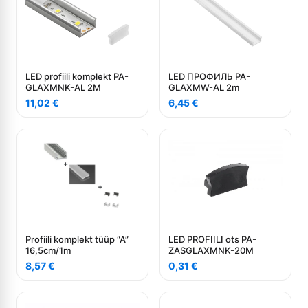
LED profiili komplekt PA-
LED ПРОФИЛЬ PA-
GLAXMNK-AL 2M
GLAXMW-AL 2m
11,02
€
6,45
€
Profiili komplekt tüüp “A”
LED PROFIILI ots PA-
16,5cm/1m
ZASGLAXMNK-20M
8,57
€
0,31
€