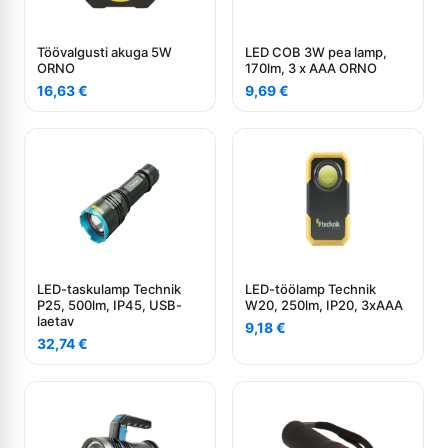
Töövalgusti akuga 5W
LED COB 3W pea lamp,
ORNO
170lm, 3 x AAA ORNO
16,63
€
9,69
€
LED-taskulamp Technik
LED-töölamp Technik
P25, 500lm, IP45, USB-
W20, 250lm, IP20, 3xAAA
laetav
9,18
€
32,74
€