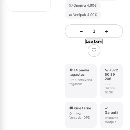
📦 Omniva 4,90€
🚐 Venipak 4,90€
−
+
Lisa korvi
♡
🔄 14 päeva
📞 +372
tagastus
50 39
206
Probleemivaba
tagastus
E–R
09:00–
16:30
🚚 Kiire tarne
✓
Garantii
Omniva ·
Venipak · DPD
Vastavalt
tootjale