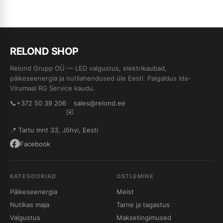
RE
L
OND SHOP
Relond Grupp OÜ — LED valgustus, elektrikaubad,
päikeseenergia ja nutilahendused üle Eesti. Paigaldus Ida-
Virumaal RG Service kaudu.
📞
+372 50 39 206
sales@relond.ee
✉️
📍 Tartu mnt 33, Jõhvi, Eesti
Facebook
KATEGOORIAD
OSTLEMINE
Päikeseenergia
Meist
Nutikas maja
Tarne ja tagastus
Valgustus
Maksetingimused