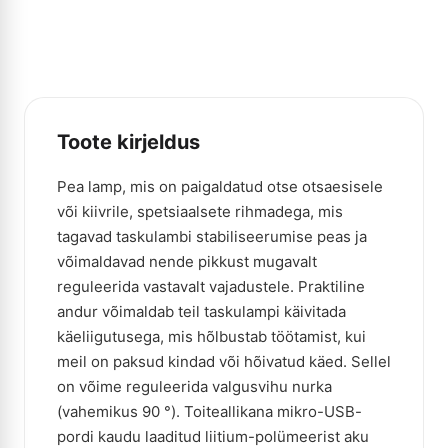
Toote kirjeldus
Pea lamp, mis on paigaldatud otse otsaesisele
või kiivrile, spetsiaalsete rihmadega, mis
tagavad taskulambi stabiliseerumise peas ja
võimaldavad nende pikkust mugavalt
reguleerida vastavalt vajadustele. Praktiline
andur võimaldab teil taskulampi käivitada
käeliigutusega, mis hõlbustab töötamist, kui
meil on paksud kindad või hõivatud käed. Sellel
on võime reguleerida valgusvihu nurka
(vahemikus 90 °). Toiteallikana mikro-USB-
pordi kaudu laaditud liitium-polümeerist aku