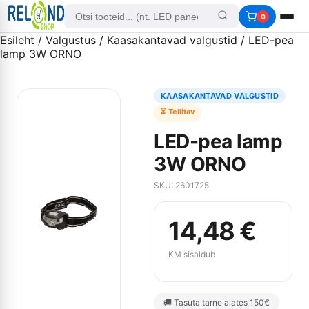
0
Esileht
/
Valgustus
/
Kaasakantavad valgustid
/ LED-pea
lamp 3W ORNO
KAASAKANTAVAD VALGUSTID
⏳ Tellitav
LED-pea lamp
3W ORNO
SKU: 2601725
14,48
€
KM sisaldub
🚚 Tasuta tarne alates 150€