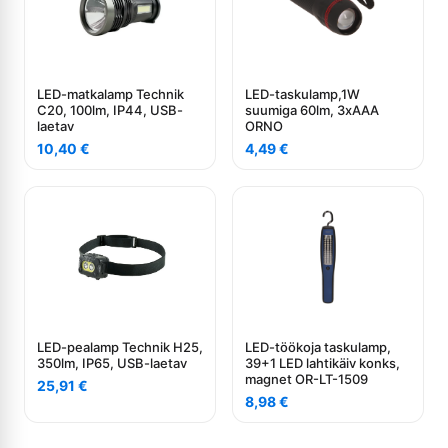
LED-matkalamp Technik
LED-taskulamp,1W
C20, 100lm, IP44, USB-
suumiga 60lm, 3xAAA
laetav
ORNO
10,40
€
4,49
€
LED-pealamp Technik H25,
LED-töökoja taskulamp,
350lm, IP65, USB-laetav
39+1 LED lahtikäiv konks,
magnet OR-LT-1509
25,91
€
8,98
€