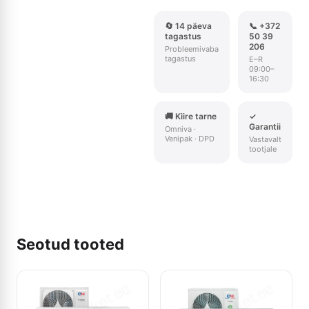
🔄 14 päeva
📞 +372
tagastus
50 39
206
Probleemivaba
tagastus
E–R
09:00–
16:30
🚚 Kiire tarne
✓
Garantii
Omniva ·
Venipak · DPD
Vastavalt
tootjale
Seotud tooted