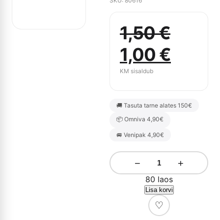
SKU: 80616
1,50
€
Algne
Curre
1,00
€
hind
price
KM sisaldub
oli:
is:
🚚 Tasuta tarne alates 150€
1,50 €.
1,00 €
📦 Omniva 4,90€
🚐 Venipak 4,90€
−
+
80 laos
Lisa korvi
♡