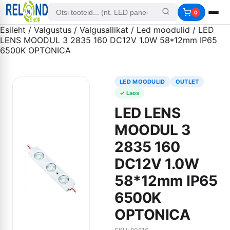
0
Esileht
/
Valgustus
/
Valgusallikat
/
Led moodulid
/ LED
LENS MOODUL 3 2835 160 DC12V 1.0W 58*12mm IP65
6500K OPTONICA
LED MOODULID
OUTLET
✓ Laos
LED LENS
MOODUL 3
2835 160
DC12V 1.0W
58*12mm IP65
6500K
OPTONICA