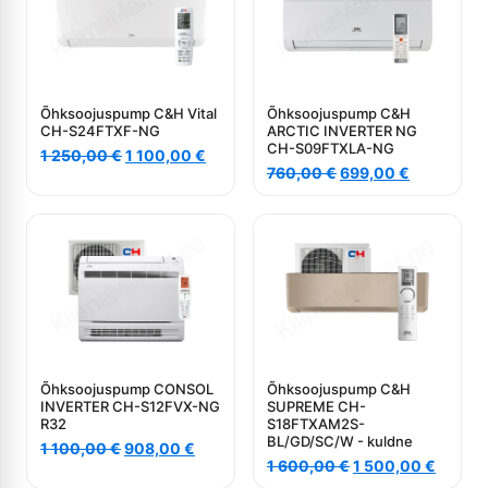
Õhksoojuspump C&H Vital
Õhksoojuspump C&H
CH-S24FTXF-NG
ARCTIC INVERTER NG
CH-S09FTXLA-NG
Algne
Current
1 250,00
€
1 100,00
€
Algne
Current
hind
price
760,00
€
699,00
€
hind
price
oli:
is:
oli:
is:
1
1
760,00 €.
699,00 €.
250,00 €.
100,00 €.
Õhksoojuspump CONSOL
Õhksoojuspump C&H
INVERTER CH-S12FVX-NG
SUPREME CH-
R32
S18FTXAM2S-
BL/GD/SC/W - kuldne
Algne
Current
1 100,00
€
908,00
€
Algne
Curren
hind
price
1 600,00
€
1 500,00
€
hind
price
oli:
is: