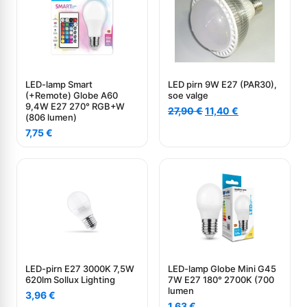
LED-lamp Smart
LED pirn 9W E27 (PAR30),
(+Remote) Globe A60
soe valge
9,4W E27 270° RGB+W
Algne
Current
27,90
€
11,40
€
(806 lumen)
hind
price
7,75
€
oli:
is:
27,90 €.
11,40 €.
LED-pirn E27 3000K 7,5W
LED-lamp Globe Mini G45
620lm Sollux Lighting
7W E27 180° 2700K (700
lumen
3,96
€
1,63
€