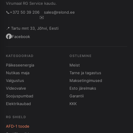
Virumaal RG Service kaudu.
📞
+372 50 39 206
sales@relond.ee
✉️
📍 Tartu mnt 33, Jõhvi, Eesti
Facebook
KATEGOORIAD
OSTLEMINE
Päikeseenergia
Meist
Nutikas maja
Tarne ja tagastus
Valgustus
Maksetingimused
Videovalve
Esto järelmaks
Soojuspumbad
Garantii
Elektrikaubad
KKK
RG SHIELD
AFD-1 toode