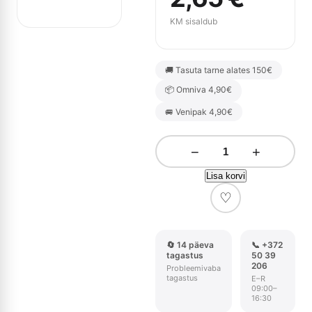
KM sisaldub
🚚 Tasuta tarne alates 150€
📦 Omniva 4,90€
🚐 Venipak 4,90€
−
+
Lisa korvi
♡
🔄 14 päeva
📞 +372
tagastus
50 39
206
Probleemivaba
tagastus
E–R
09:00–
16:30