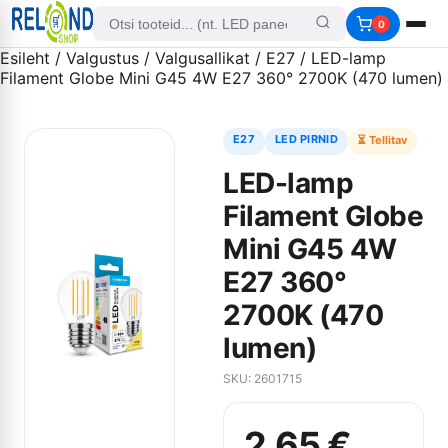
0
Esileht
/
Valgustus
/
Valgusallikat
/
E27
/ LED-lamp
Filament Globe Mini G45 4W E27 360° 2700K (470 lumen)
E27
LED PIRNID
⏳ Tellitav
LED-lamp
Filament Globe
Mini G45 4W
E27 360°
2700K (470
lumen)
SKU: 2601715
2,65
€