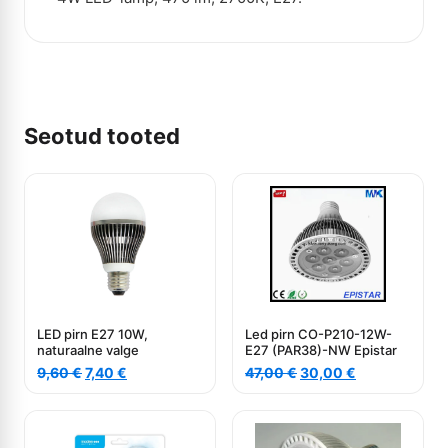
Seotud tooted
LED pirn E27 10W,
Led pirn CO-P210-12W-
naturaalne valge
E27 (PAR38)-NW Epistar
Algne
Current
Algne
Current
9,60
€
7,40
€
47,00
€
30,00
€
hind
price
hind
price
oli:
is:
oli:
is:
9,60 €.
7,40 €.
47,00 €.
30,00 €.