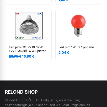
Led pirn CO-P210-12W-
Led pirn 1W E27 punane
E27 (PAR38)-WW Epistar
2,04
€
Algne
Current
23,75
€
16,80
€
hind
price
oli:
is:
23,75 €.
16,80 €.
RE
L
OND SHOP
Relond Grupp OÜ — LED valgustus, elektrikaubad,
päikeseenergia ja nutilahendused üle Eesti. Paigaldus Ida-