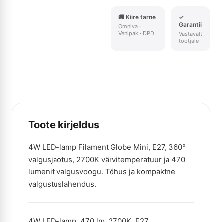
🚚 Kiire tarne
✓
Garantii
Omniva ·
Venipak · DPD
Vastavalt
tootjale
Toote kirjeldus
4W LED-lamp Filament Globe Mini, E27, 360°
valgusjaotus, 2700K värvitemperatuur ja 470
lumenit valgusvoogu. Tõhus ja kompaktne
valgustuslahendus.
4W LED-lamp, 470 lm, 2700K, E27.