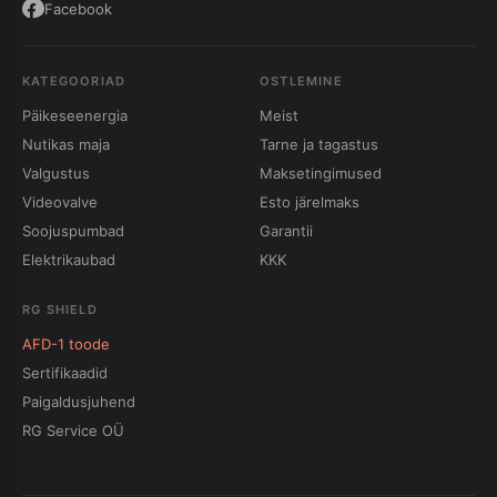
Facebook
KATEGOORIAD
OSTLEMINE
Päikeseenergia
Meist
Nutikas maja
Tarne ja tagastus
Valgustus
Maksetingimused
Videovalve
Esto järelmaks
Soojuspumbad
Garantii
Elektrikaubad
KKK
RG SHIELD
AFD-1 toode
Sertifikaadid
Paigaldusjuhend
RG Service OÜ