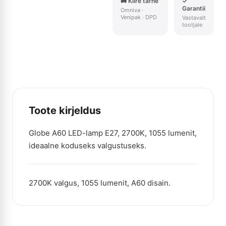
🚚 Kiire tarne
✓
Garantii
Omniva ·
Venipak · DPD
Vastavalt
tootjale
Toote kirjeldus
Globe A60 LED-lamp E27, 2700K, 1055 lumenit,
ideaalne koduseks valgustuseks.
2700K valgus, 1055 lumenit, A60 disain.