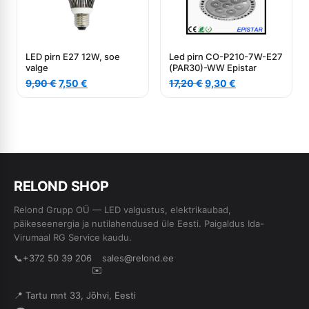
LED pirn E27 12W, soe
Led pirn CO-P210-7W-E27
valge
(PAR30)-WW Epistar
Algne
Current
Algne
Current
9,90
€
7,50
€
17,20
€
9,30
€
hind
price
hind
price
oli:
is:
oli:
is:
9,90 €.
7,50 €.
17,20 €.
9,30 €.
RE
L
OND SHOP
Relond Grupp OÜ — LED valgustus, elektrikaubad,
päikeseenergia ja nutilahendused üle Eesti. Paigaldus Ida-
Virumaal RG Service kaudu.
📞
+372 50 39 206
sales@relond.ee
✉️
📍 Tartu mnt 33, Jõhvi, Eesti