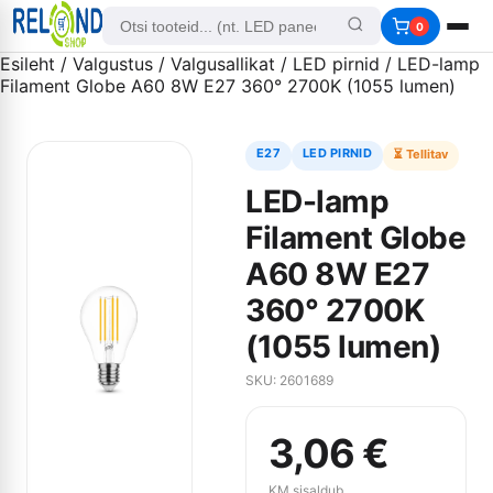
0
Esileht
/
Valgustus
/
Valgusallikat
/
LED pirnid
/ LED-lamp
Filament Globe A60 8W E27 360° 2700K (1055 lumen)
E27
LED PIRNID
⏳ Tellitav
LED-lamp
Filament Globe
A60 8W E27
360° 2700K
(1055 lumen)
SKU: 2601689
3,06
€
KM sisaldub