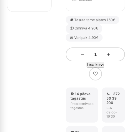
🚚 Tasuta tarne alates 150€
📦 Omniva 4,90€
🚐 Venipak 4,90€
−
+
Lisa korvi
♡
🔄 14 päeva
📞 +372
tagastus
50 39
206
Probleemivaba
tagastus
E–R
09:00–
16:30