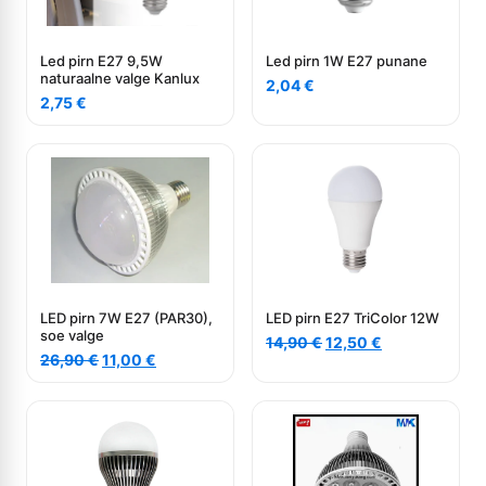
Led pirn E27 9,5W
Led pirn 1W E27 punane
naturaalne valge Kanlux
2,04
€
2,75
€
LED pirn 7W E27 (PAR30),
LED pirn E27 TriColor 12W
soe valge
Algne
Current
14,90
€
12,50
€
Algne
Current
26,90
€
11,00
€
hind
price
hind
price
oli:
is:
oli:
is:
14,90 €.
12,50 €.
26,90 €.
11,00 €.