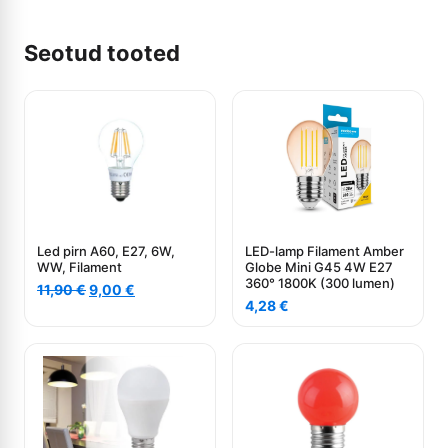
Seotud tooted
Led pirn A60, E27, 6W,
LED-lamp Filament Amber
WW, Filament
Globe Mini G45 4W E27
360° 1800K (300 lumen)
Algne
Current
11,90
€
9,00
€
hind
price
4,28
€
oli:
is:
11,90 €.
9,00 €.