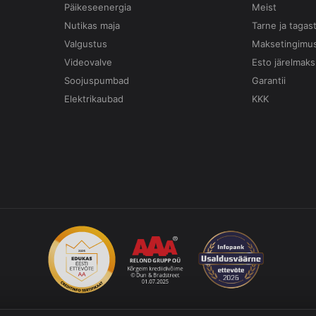
Päikeseenergia
Meist
Nutikas maja
Tarne ja tagas
Valgustus
Maksetingimu
Videovalve
Esto järelmaks
Soojuspumbad
Garantii
Elektrikaubad
KKK