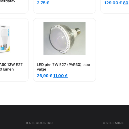
merdatav
Al
2,75
€
129,00
€
80
hi
oli:
129
 A60 13W E27
LED pirn 7W E27 (PAR30), soe
0 lumen
valge
Algne
Current
26,90
€
11,00
€
hind
price
oli:
is:
26,90 €.
11,00 €.
KATEGOORIAD
OSTLEMINE