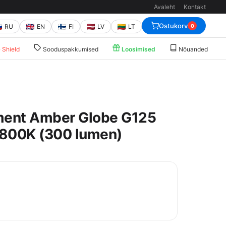
Avaleht
Kontakt
Ostukorv
RU
EN
FI
LV
LT
0
Shield
Sooduspakkumised
Loosimised
Nõuanded
ment Amber Globe G125
800K (300 lumen)