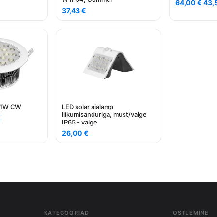
urrent
Alg
64,00
€
43,
rice
37,43
€
hin
:
oli:
,20 €.
64,
 21W CW
LED solar aialamp
liikumisanduriga, must/valge
Current
€
IP65 - valge
price
26,00
€
is:
€.
27,70 €.
KATEGOORIAD
OSTLEMINE