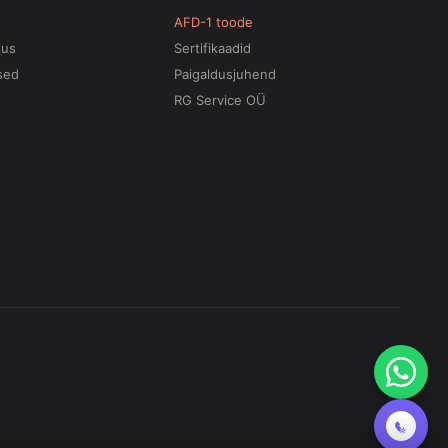
AFD-1 toode
tus
Sertifikaadid
sed
Paigaldusjuhend
RG Service OÜ