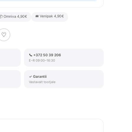
🚐 Venipak 4,90€
📦 Omniva 4,90€
♡
📞 +372 50 39 206
E–R 09:00–16:30
✓ Garantii
Vastavalt tootjale