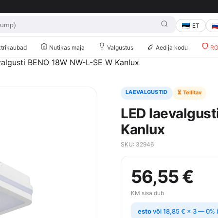
ET
trikaubad
Nutikas maja
Valgustus
Aed ja kodu
RG 
valgusti BENO 18W NW-L-SE W Kanlux
LAEVALGUSTID
⏳ Tellitav
LED laevalgus
Kanlux
SKU: 32946
56,55
€
KM sisaldub
esto
või
18,85
€
× 3 — 0% i