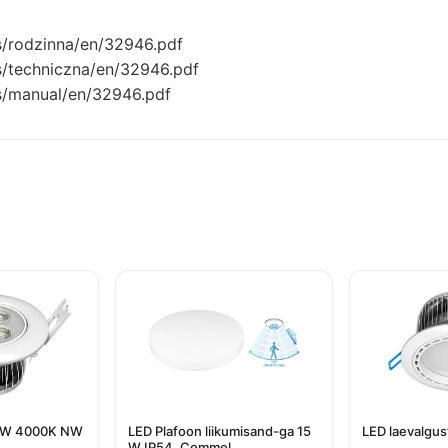
s/rodzinna/en/32946.pdf
s/techniczna/en/32946.pdf
s/manual/en/32946.pdf
 3W 4000K NW
LED Plafoon liikumisand-ga 15
LED laevalgu
W IP54, Commel