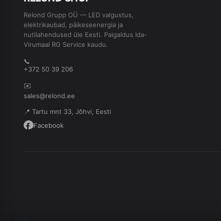
Relond Grupp OÜ — LED valgustus,
elektrikaubad, päikeseenergia ja
nutilahendused üle Eesti. Paigaldus Ida-
Virumaal RG Service kaudu.
📞
+372 50 39 206
✉️
sales@relond.ee
📍 Tartu mnt 33, Jõhvi, Eesti
Facebook