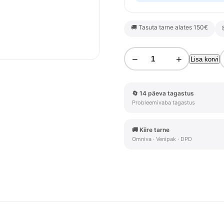
🚚 Tasuta tarne alates 150€
−
+
Lisa korvi
🔄 14 päeva tagastus
Probleemivaba tagastus
🚚 Kiire tarne
Omniva · Venipak · DPD