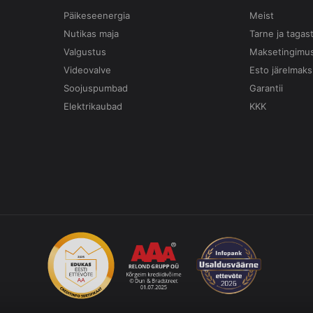
Päikeseenergia
Meist
Nutikas maja
Tarne ja tagas
Valgustus
Maksetingimu
Videovalve
Esto järelmaks
Soojuspumbad
Garantii
Elektrikaubad
KKK