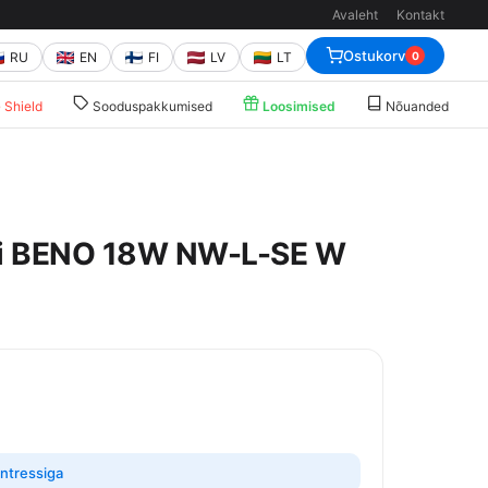
Avaleht
Kontakt
Ostukorv
RU
EN
FI
LV
LT
0
Shield
Sooduspakkumised
Loosimised
Nõuanded
ti BENO 18W NW-L-SE W
ntressiga