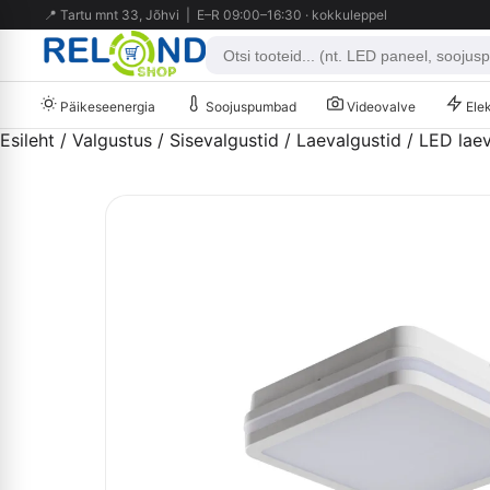
📍 Tartu mnt 33, Jõhvi | E–R 09:00–16:30 · kokkuleppel
Päikeseenergia
Soojuspumbad
Videovalve
Elek
Esileht
/
Valgustus
/
Sisevalgustid
/
Laevalgustid
/ LED lae