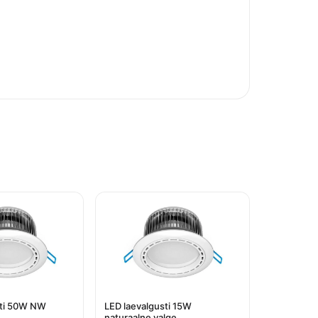
sti 50W NW
LED laevalgusti 15W
naturaalne valge