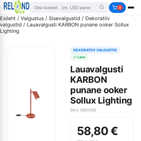
0
Esileht
/
Valgustus
/
Sisevalgustid
/
Dekoratiiv
valgustid
/ Lauavalgusti KARBON punane ooker Sollux
Lighting
DEKORATIIV VALGUSTID
✓ Laos
Lauavalgusti
KARBON
punane ooker
Sollux Lighting
SKU: 2600293
58,80
€