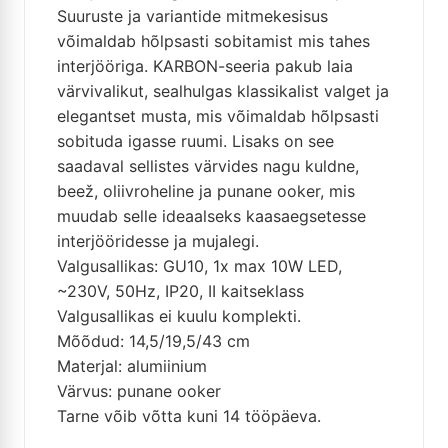
Suuruste ja variantide mitmekesisus
võimaldab hõlpsasti sobitamist mis tahes
interjööriga. KARBON-seeria pakub laia
värvivalikut, sealhulgas klassikalist valget ja
elegantset musta, mis võimaldab hõlpsasti
sobituda igasse ruumi. Lisaks on see
saadaval sellistes värvides nagu kuldne,
beež, oliivroheline ja punane ooker, mis
muudab selle ideaalseks kaasaegsetesse
interjööridesse ja mujalegi.
Valgusallikas: GU10, 1x max 10W LED,
~230V, 50Hz, IP20, II kaitseklass
Valgusallikas ei kuulu komplekti.
Mõõdud: 14,5/19,5/43 cm
Materjal: alumiinium
Värvus: punane ooker
Tarne võib võtta kuni 14 tööpäeva.