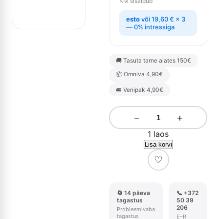
KM sisaldub
esto
või
19,60
€
× 3
— 0% intressiga
🚚 Tasuta tarne alates 150€
📦 Omniva 4,90€
🚐 Venipak 4,90€
−
+
1 laos
Lisa korvi
♡
🔄 14 päeva
📞 +372
tagastus
50 39
206
Probleemivaba
tagastus
E–R