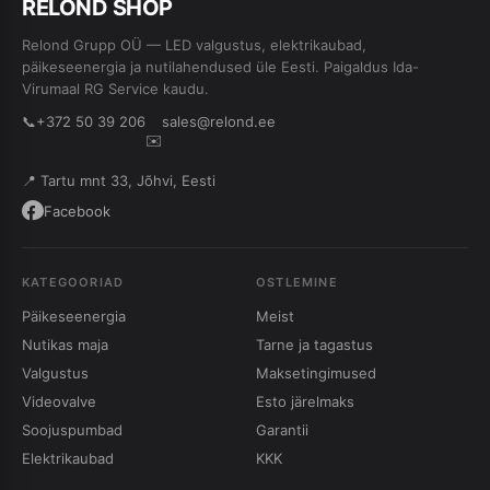
RE
L
OND SHOP
Relond Grupp OÜ — LED valgustus, elektrikaubad,
päikeseenergia ja nutilahendused üle Eesti. Paigaldus Ida-
Virumaal RG Service kaudu.
📞
+372 50 39 206
sales@relond.ee
✉️
📍 Tartu mnt 33, Jõhvi, Eesti
Facebook
KATEGOORIAD
OSTLEMINE
Päikeseenergia
Meist
Nutikas maja
Tarne ja tagastus
Valgustus
Maksetingimused
Videovalve
Esto järelmaks
Soojuspumbad
Garantii
Elektrikaubad
KKK