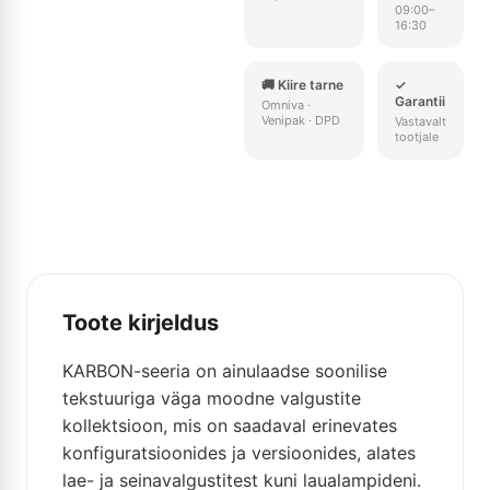
09:00–
16:30
🚚 Kiire tarne
✓
Garantii
Omniva ·
Venipak · DPD
Vastavalt
tootjale
Toote kirjeldus
KARBON-seeria on ainulaadse soonilise
tekstuuriga väga moodne valgustite
kollektsioon, mis on saadaval erinevates
konfiguratsioonides ja versioonides, alates
lae- ja seinavalgustitest kuni laualampideni.