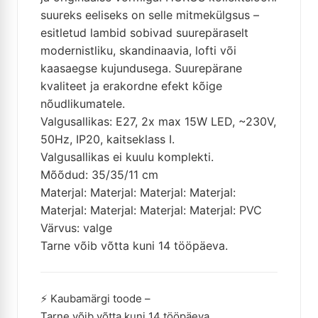
suureks eeliseks on selle mitmekülgsus –
esitletud lambid sobivad suurepäraselt
modernistliku, skandinaavia, lofti või
kaasaegse kujundusega. Suurepärane
kvaliteet ja erakordne efekt kõige
nõudlikumatele.
Valgusallikas: E27, 2x max 15W LED, ~230V,
50Hz, IP20, kaitseklass I.
Valgusallikas ei kuulu komplekti.
Mõõdud: 35/35/11 cm
Materjal: Materjal: Materjal: Materjal:
Materjal: Materjal: Materjal: Materjal: PVC
Värvus: valge
Tarne võib võtta kuni 14 tööpäeva.
⚡ Kaubamärgi toode –
Tarne võib võtta kuni 14 tööpäeva.