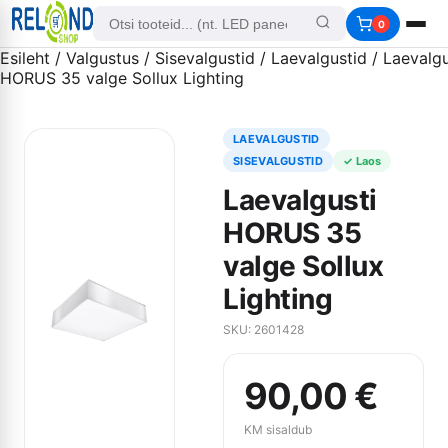
0
Esileht
/
Valgustus
/
Sisevalgustid
/
Laevalgustid
/ Laevalgu
HORUS 35 valge Sollux Lighting
LAEVALGUSTID
SISEVALGUSTID
✓ Laos
Laevalgusti
HORUS 35
valge Sollux
Lighting
SKU: 2601428
90,00
€
KM sisaldub