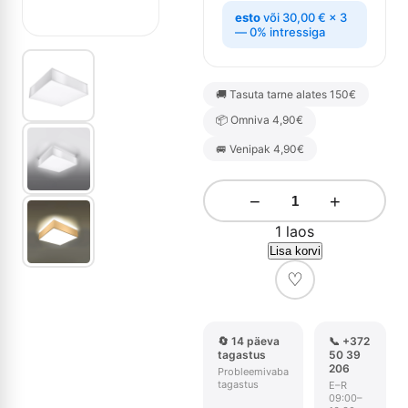
esto
või
30,00
€
× 3
— 0% intressiga
🚚 Tasuta tarne alates 150€
📦 Omniva 4,90€
🚐 Venipak 4,90€
−
+
1 laos
Lisa korvi
♡
🔄 14 päeva
📞 +372
tagastus
50 39
206
Probleemivaba
tagastus
E–R
09:00–