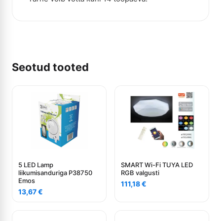
Seotud tooted
5 LED Lamp
SMART Wi-Fi TUYA LED
liikumisanduriga P38750
RGB valgusti
Emos
111,18
€
13,67
€