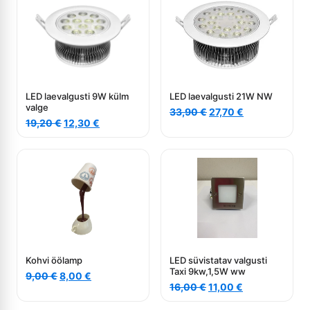
LED laevalgusti 9W külm
LED laevalgusti 21W NW
valge
Algne
Current
33,90
€
27,70
€
Algne
Current
19,20
€
12,30
€
hind
price
hind
price
oli:
is:
oli:
is:
33,90 €.
27,70 €.
19,20 €.
12,30 €.
Kohvi öölamp
LED süvistatav valgusti
Taxi 9kw,1,5W ww
Algne
Current
9,00
€
8,00
€
Algne
Current
hind
price
16,00
€
11,00
€
hind
price
oli:
is:
oli:
is: