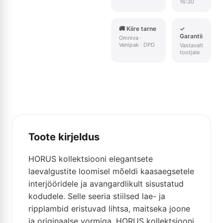
16:30
🚚 Kiire tarne
✓
Garantii
Omniva ·
Venipak · DPD
Vastavalt
tootjale
Toote kirjeldus
HORUS kollektsiooni elegantsete
laevalgustite loomisel mõeldi kaasaegsetele
interjööridele ja avangardlikult sisustatud
kodudele. Selle seeria stiilsed lae- ja
ripplambid eristuvad lihtsa, maitseka joone
ja originaalse vormiga. HORUS kollektsiooni