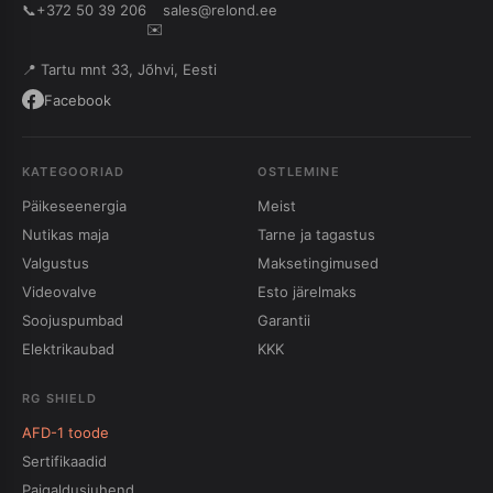
📞
+372 50 39 206
sales@relond.ee
✉️
📍 Tartu mnt 33, Jõhvi, Eesti
Facebook
KATEGOORIAD
OSTLEMINE
Päikeseenergia
Meist
Nutikas maja
Tarne ja tagastus
Valgustus
Maksetingimused
Videovalve
Esto järelmaks
Soojuspumbad
Garantii
Elektrikaubad
KKK
RG SHIELD
AFD-1 toode
Sertifikaadid
Paigaldusjuhend