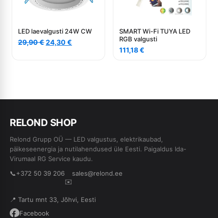
LED laevalgusti 24W CW
SMART Wi-Fi TUYA LED
RGB valgusti
Algne
Current
29,90
€
24,30
€
hind
price
111,18
€
oli:
is:
29,90 €.
24,30 €.
RE
L
OND SHOP
Relond Grupp OÜ — LED valgustus, elektrikaubad,
päikeseenergia ja nutilahendused üle Eesti. Paigaldus Ida-
Virumaal RG Service kaudu.
📞
+372 50 39 206
sales@relond.ee
✉️
📍 Tartu mnt 33, Jõhvi, Eesti
Facebook