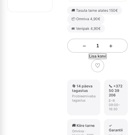
🚚 Tasuta tarne alates 150€
📦 Omniva 4,90€
🚐 Venipak 4,90€
−
+
Lisa korvi
♡
🔄 14 päeva
📞 +372
tagastus
50 39
206
Probleemivaba
tagastus
E–R
09:00–
16:30
🚚 Kiire tarne
✓
Garantii
Omniva ·