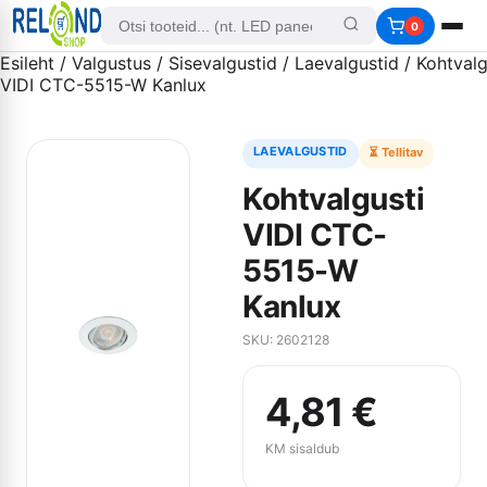
0
Esileht
/
Valgustus
/
Sisevalgustid
/
Laevalgustid
/ Kohtvalg
VIDI CTC-5515-W Kanlux
LAEVALGUSTID
⏳ Tellitav
Kohtvalgusti
VIDI CTC-
5515-W
Kanlux
SKU: 2602128
4,81
€
KM sisaldub