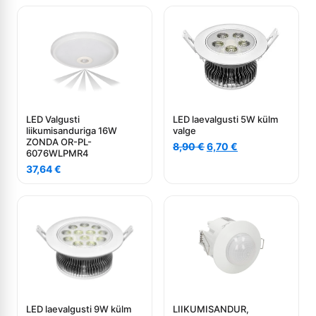
LED Valgusti
LED laevalgusti 5W külm
liikumisanduriga 16W
valge
ZONDA OR-PL-
Algne
Current
8,90
€
6,70
€
6076WLPMR4
hind
price
37,64
€
oli:
is:
8,90 €.
6,70 €.
LED laevalgusti 9W külm
LIIKUMISANDUR,