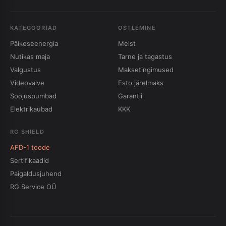
KATEGOORIAD
OSTLEMINE
Päikeseenergia
Meist
Nutikas maja
Tarne ja tagastus
Valgustus
Maksetingimused
Videovalve
Esto järelmaks
Soojuspumbad
Garantii
Elektrikaubad
KKK
RG SHIELD
AFD-1 toode
Sertifikaadid
Paigaldusjuhend
RG Service OÜ