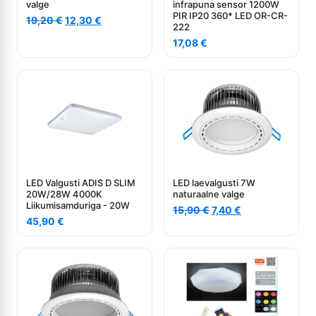
valge
infrapuna sensor 1200W
PIR IP20 360* LED OR-CR-
Algne
Current
19,20
€
12,30
€
222
hind
price
17,08
€
oli:
is:
19,20 €.
12,30 €.
LED Valgusti ADIS D SLIM
LED laevalgusti 7W
20W/28W 4000K
naturaalne valge
Liikumisamduriga - 20W
Algne
Current
15,90
€
7,40
€
45,90
€
hind
price
oli:
is:
15,90 €.
7,40 €.