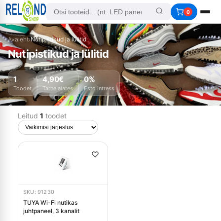
0
Avaleht
›
Nutipistikud ja lülitid
Nutipistikud ja lülitid
1
4,90€
0%
Toodet
Tarne alates
Esto intress
Leitud
1
toodet
SKU: 91230
TUYA Wi-Fi nutikas
juhtpaneel, 3 kanalit