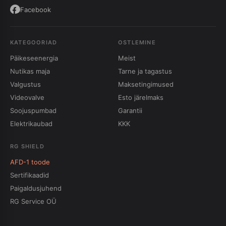
Facebook
KATEGOORIAD
OSTLEMINE
Päikeseenergia
Meist
Nutikas maja
Tarne ja tagastus
Valgustus
Maksetingimused
Videovalve
Esto järelmaks
Soojuspumbad
Garantii
Elektrikaubad
KKK
RG SHIELD
AFD-1 toode
Sertifikaadid
Paigaldusjuhend
RG Service OÜ