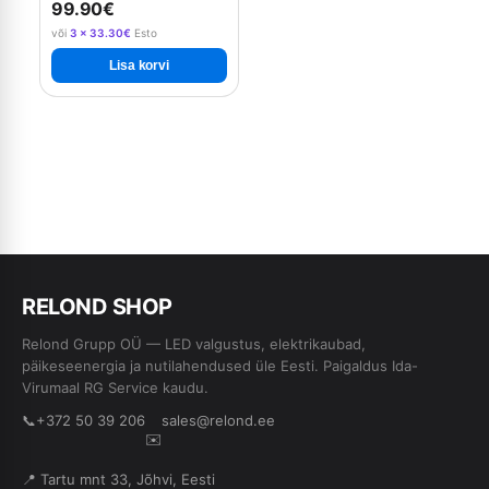
99.90€
või
3 × 33.30€
Esto
Lisa korvi
RE
L
OND SHOP
Relond Grupp OÜ — LED valgustus, elektrikaubad,
päikeseenergia ja nutilahendused üle Eesti. Paigaldus Ida-
Virumaal RG Service kaudu.
📞
+372 50 39 206
sales@relond.ee
✉️
📍 Tartu mnt 33, Jõhvi, Eesti