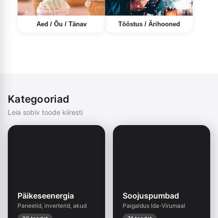
Aed / Õu / Tänav
Tööstus / Ärihooned
Kategooriad
Leia sobiv toode kiiresti
Päikeseenergia
Soojuspumbad
Paneelid, inverterid, akud
Paigaldus Ida-Virumaal