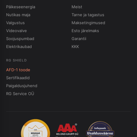
Päikeseenergia
Meist
Nutikas maja
Tarne ja tagastus
Valgustus
Maksetingimused
Videovalve
Esto järelmaks
Soojuspumbad
Garantii
Elektrikaubad
KKK
RG SHIELD
AFD-1 toode
Sertifikaadid
Paigaldusjuhend
RG Service OÜ