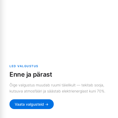
PÄRAST
ENNE
↔
LED VALGUSTUS
Enne ja pärast
Õige valgustus muudab ruumi täielikult — tekitab sooja,
kutsuva atmosfääri ja säästab elektrienergiast kuni 70%.
Vaata valgusteid →