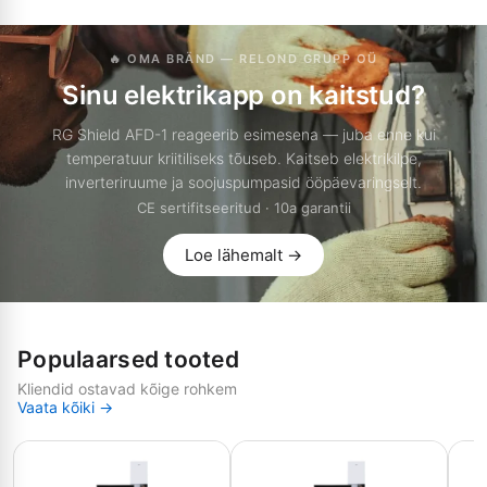
🔥 OMA BRÄND — RELOND GRUPP OÜ
Sinu elektrikapp on kaitstud?
RG Shield AFD-1 reageerib esimesena — juba enne kui
temperatuur kriitiliseks tõuseb. Kaitseb elektrikilpe,
inverteriruume ja soojuspumpasid ööpäevaringselt.
CE sertifitseeritud · 10a garantii
Loe lähemalt →
Populaarsed tooted
Kliendid ostavad kõige rohkem
Vaata kõiki →