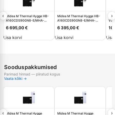
‹
›
Midea M Thermal Hygge HB-
Midea M Thermal Hygge HB-
Mid
A160CDS90GN8-E/MHA-
A160CDS90GN8-E/MHA-
V35
V16WD2RN8-E 15,5 kW
V12WD2RN8-E 12,1 kW
6 695,00
€
6 395,00
€
10
Lisa korvi
Lisa korvi
Lisa
Sooduspakkumised
Parimad hinnad — piiratud kogus
Vaata kõiki →
‹
›
Midea M Thermal Hygge
Midea M Thermal Hygge
Mid