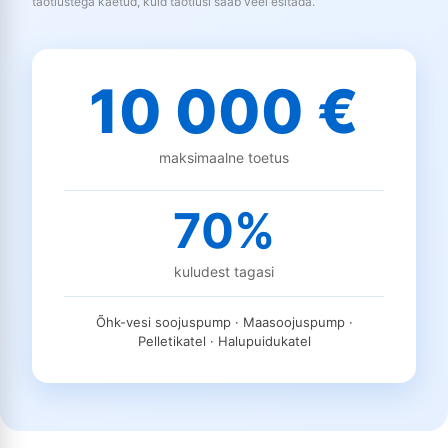
taotlustega kaetud, kuid taotlusi saab veel esitada.
10 000 €
maksimaalne toetus
70%
kuludest tagasi
Õhk-vesi soojuspump · Maasoojuspump ·
Pelletikatel · Halupuidukatel