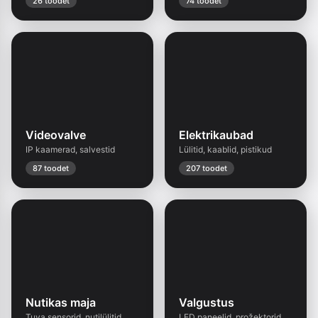
26 toodet
74 toodet
Videovalve
Elektrikaubad
IP kaamerad, salvestid
Lülitid, kaablid, pistikud
87 toodet
207 toodet
Nutikas maja
Valgustus
Tuya sensorid, nutilülitid
LED paneelid, prožektorid