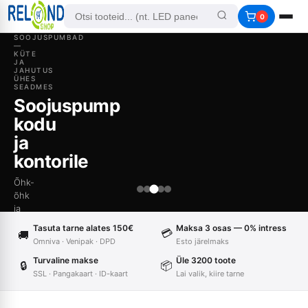
0
SOOJUSPUMBAD
—
KÜTE
JA
JAHUTUS
ÜHES
SEADMES
Soojuspump
kodu
ja
kontorile
Õhk-
õhk
ja
õhk-
Tasuta tarne alates 150€
Maksa 3 osas — 0% intress
💳
🚚
vesi
Omniva · Venipak · DPD
Esto järelmaks
soojuspumbad.
Tarnime,
Turvaline makse
Üle 3200 toote
🔒
📦
paigaldame
SSL · Pangakaart · ID-kaart
Lai valik, kiire tarne
Vaata
ja
nutilahendusi
teenindame
5–7a
→