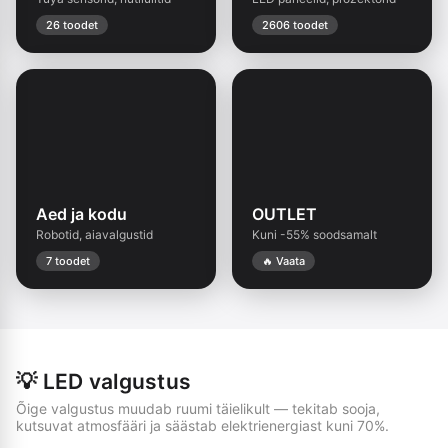
26 toodet
2606 toodet
Aed ja kodu
OUTLET
Robotid, aiavalgustid
Kuni -55% soodsamalt
7 toodet
🔥 Vaata
💡 LED valgustus
Õige valgustus muudab ruumi täielikult — tekitab sooja,
kutsuvat atmosfääri ja säästab elektrienergiast kuni 70%.