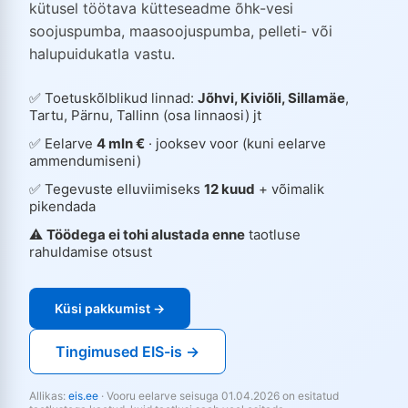
kütusel töötava kütteseadme õhk-vesi
soojuspumba, maasoojuspumba, pelleti- või
halupuidukatla vastu.
✅ Toetuskõlblikud linnad:
Jõhvi, Kiviõli, Sillamäe
,
Tartu, Pärnu, Tallinn (osa linnaosi) jt
✅ Eelarve
4 mln €
· jooksev voor (kuni eelarve
ammendumiseni)
✅ Tegevuste elluviimiseks
12 kuud
+ võimalik
pikendada
⚠️
Töödega ei tohi alustada enne
taotluse
rahuldamise otsust
Küsi pakkumist →
Tingimused EIS-is →
Allikas:
eis.ee
· Vooru eelarve seisuga 01.04.2026 on esitatud