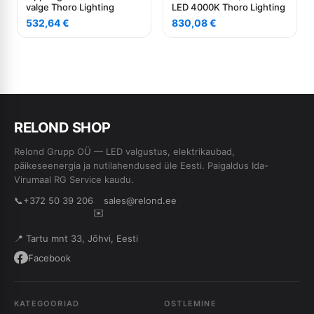
valge Thoro Lighting
LED 4000K Thoro Lighting
532,64
€
830,08
€
RE
L
OND SHOP
Relond Grupp OÜ — LED valgustus, elektrikaubad,
päikeseenergia ja nutilahendused üle Eesti. Paigaldus Ida-
Virumaal RG Service kaudu.
📞
+372 50 39 206
sales@relond.ee
✉️
📍 Tartu mnt 33, Jõhvi, Eesti
Facebook
KATEGOORIAD
OSTLEMINE