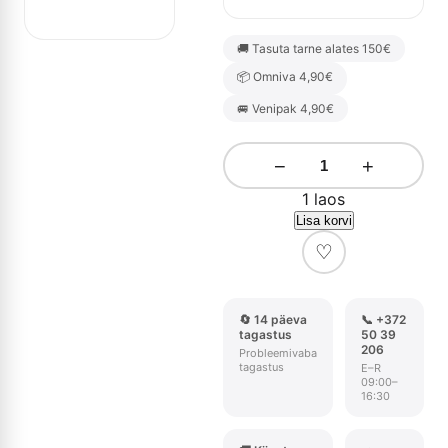
🚚 Tasuta tarne alates 150€
📦 Omniva 4,90€
🚐 Venipak 4,90€
−
+
1 laos
Lisa korvi
♡
🔄 14 päeva
📞 +372
tagastus
50 39
206
Probleemivaba
tagastus
E–R
09:00–
16:30