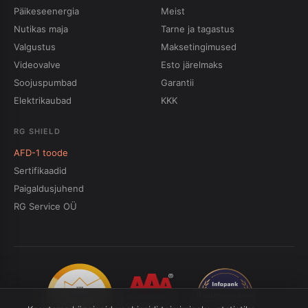
Päikeseenergia
Meist
Nutikas maja
Tarne ja tagastus
Valgustus
Maksetingimused
Videovalve
Esto järelmaks
Soojuspumbad
Garantii
Elektrikaubad
KKK
RG SHIELD
AFD-1 toode
Sertifikaadid
Paigaldusjuhend
RG Service OÜ