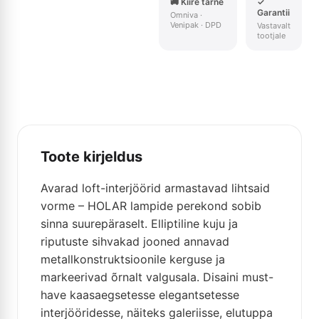
🚚 Kiire tarne
✓
Garantii
Omniva ·
Venipak · DPD
Vastavalt
tootjale
Toote kirjeldus
Avarad loft-interjöörid armastavad lihtsaid
vorme – HOLAR lampide perekond sobib
sinna suurepäraselt. Elliptiline kuju ja
riputuste sihvakad jooned annavad
metallkonstruktsioonile kerguse ja
markeerivad õrnalt valgusala. Disaini must-
have kaasaegsetesse elegantsetesse
interjööridesse, näiteks galeriisse, elutuppa