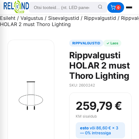
0
Esileht
/
Valgustus
/
Sisevalgustid
/
Rippvalgustid
/ Rippval
HOLAR 2 must Thoro Lighting
RIPPVALGUSTID
✓ Laos
Rippvalgusti
HOLAR 2 must
Thoro Lighting
SKU: 2600242
259,79
€
KM sisaldub
esto
või
86,60
€
× 3
— 0% intressiga