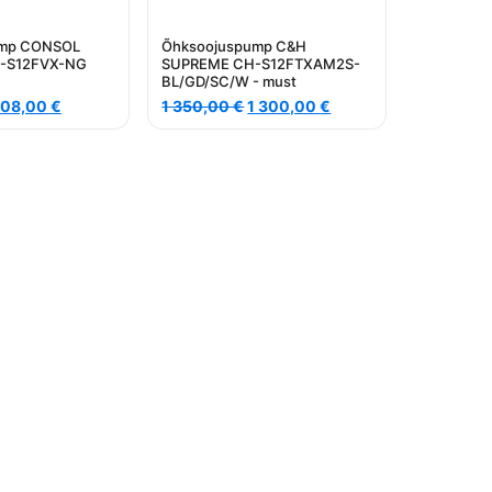
ump CONSOL
Õhksoojuspump C&H
H-S12FVX-NG
SUPREME CH-S12FTXAM2S-
BL/GD/SC/W - must
lgne
Current
Algne
Current
08,00
€
1 350,00
€
1 300,00
€
ind
price
hind
price
li:
is:
oli:
is:
908,00 €.
1
1
00,00 €.
350,00 €.
300,00 €.