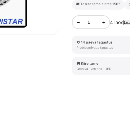
🚚 Tasuta tarne alates 150€
52,
−
+
4 laos
Lis
🔄 14 päeva tagastus
Probleemivaba tagastus
🚚 Kiire tarne
Omniva · Venipak · DPD