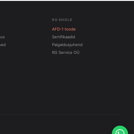
RG SHIELD
AFD-1 toode
tus
Sertifikaadid
sed
Paigaldusjuhend
RG Service OÜ