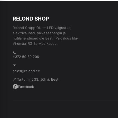
RE
L
OND SHOP
Relond Grupp OÜ — LED valgustus,
elektrikaubad, päikeseenergia ja
nutilahendused üle Eesti. Paigaldus Ida-
Virumaal RG Service kaudu.
📞
+372 50 39 206
✉️
sales@relond.ee
📍 Tartu mnt 33, Jõhvi, Eesti
Facebook