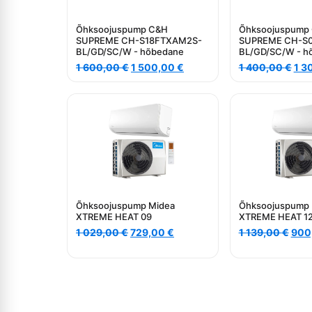
Õhksoojuspump C&H
Õhksoojuspump
SUPREME CH-S18FTXAM2S-
SUPREME CH-S
BL/GD/SC/W - hõbedane
BL/GD/SC/W - h
Algne
Current
Alg
1 600,00
€
1 500,00
€
1 400,00
€
1 3
hind
price
hin
oli:
is:
oli:
1
1
1
600,00 €.
500,00 €.
400
Õhksoojuspump Midea
Õhksoojuspump 
XTREME HEAT 09
XTREME HEAT 1
Algne
Current
Alg
1 029,00
€
729,00
€
1 139,00
€
900
hind
price
hind
oli:
is:
oli:
1
729,00 €.
1
029,00 €.
139,