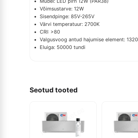
Mudel: LED pirn 12W (PAR38)
Võimsustarve: 12W
Sisendpinge: 85V-265V
Värvi temperatuur: 2700K
CRI: >80
Valgusvoog antud hajumise element: 132
Eluiga: 50000 tundi
Seotud tooted