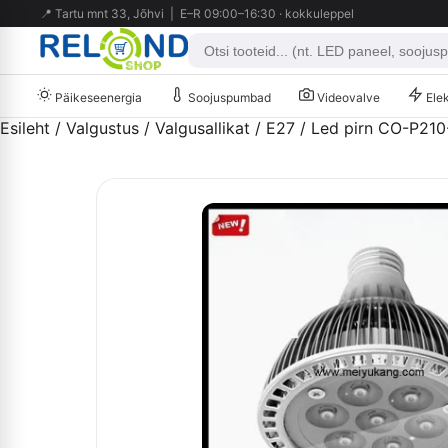
📍 Tartu mnt 33, Jõhvi | E–R 09:00–16:30 · kokkuleppel
Päikeseenergia
Soojuspumbad
Videovalve
Elek
Esileht
/
Valgustus
/
Valgusallikat
/
E27
/ Led pirn CO-P21