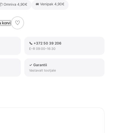
🚐 Venipak 4,90€
📦 Omniva 4,90€
71 €.
34,90 €.
♡
a korvi
📞 +372 50 39 206
E–R 09:00–16:30
✓ Garantii
Vastavalt tootjale