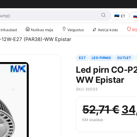
ET
trikaubad
Nutikas maja
Valgustus
Aed ja kodu
RG 
0-12W-E27 (PAR38)-WW Epistar
E27
LED PIRNID
OUTLET
Led pirn CO-P
WW Epistar
SKU: 30033
Al
52,71
€
34
hi
KM sisaldub
oli: