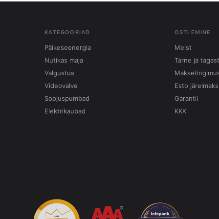
KATEGOORIAD
OSTLEMINE
Päikeseenergia
Meist
Nutikas maja
Tarne ja tagas
Valgustus
Maksetingimu
Videovalve
Esto järelmaks
Soojuspumbad
Garantii
Elektrikaubad
KKK