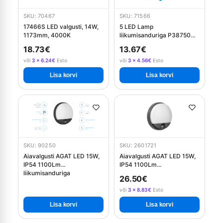
SKU: 70467
SKU: 71566
17466S LED valgusti, 14W,
5 LED Lamp
1173mm, 4000K
liikumisanduriga P38750
Emos
18.73€
13.67€
või
3 × 6.24€
Esto
või
3 × 4.56€
Esto
Lisa korvi
Lisa korvi
SKU: 90250
SKU: 2601721
Aiavalgusti AGAT LED 15W,
Aiavalgusti AGAT LED 15W,
IP54 1100Lm
IP54 1100Lm
liikumisanduriga
liikumisanduriga - hall
26.50€
või
3 × 8.83€
Esto
Lisa korvi
Lisa korvi