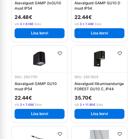
Aiavalgusti GAMP 2xGU10
Aiavalgusti GAMP GU10 D
must IP54
must IP54
24.48€
22.44€
või
3 × 8.16€
Esto
või
3 × 7.48€
Esto
Lisa korvi
Lisa korvi
SKU: 2601791
SKU: 2601829
Aiavalgusti GAMP GU10
Aiavalgusti liikumisanduriga
must IP54
FOREST GU10 C, IP44
22.44€
35.70€
või
3 × 7.48€
Esto
või
3 × 11.90€
Esto
Lisa korvi
Lisa korvi