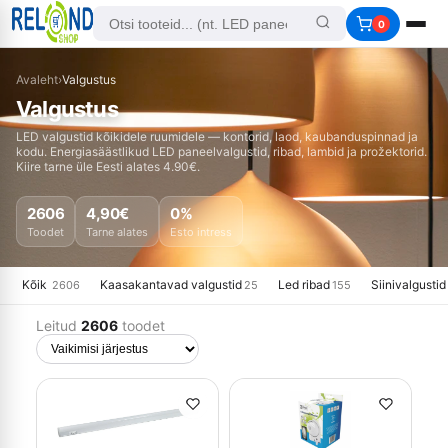
0
Avaleht
›
Valgustus
Valgustus
LED valgustid kõikidele ruumidele — kontorid, laod, kaubanduspinnad ja
kodu. Energiasäästlikud LED paneelvalgustid, ribad, lambid ja prožektorid.
Kiire tarne üle Eesti alates 4.90€.
2606
4,90€
0%
Toodet
Tarne alates
Esto intress
Kõik
Kaasakantavad valgustid
Led ribad
Siinivalgustid
25
155
2606
Leitud
2606
toodet