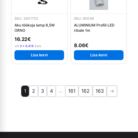
SKU: 2601733
SKU: 90046
Aku töökoja lamp 8,5W
ALUMINIUM Profiil LED
ORNO
ribale 1m
16.22€
8.06€
või
3 × 5.41€
Esto
Lisa korvi
Lisa korvi
…
1
2
3
4
161
162
163
→