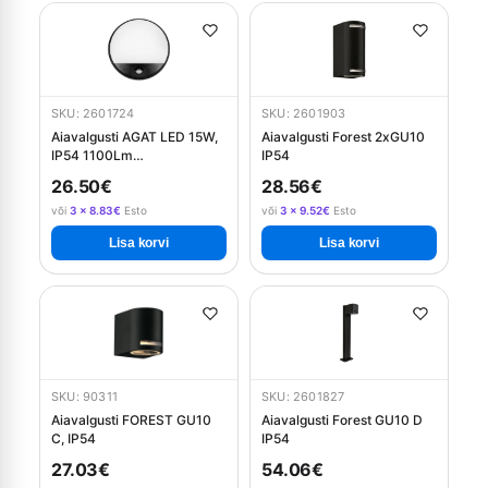
SKU: 2601724
SKU: 2601903
Aiavalgusti AGAT LED 15W,
Aiavalgusti Forest 2xGU10
IP54 1100Lm
IP54
liikumisanduriga - must
26.50€
28.56€
või
3 × 8.83€
Esto
või
3 × 9.52€
Esto
Lisa korvi
Lisa korvi
SKU: 90311
SKU: 2601827
Aiavalgusti FOREST GU10
Aiavalgusti Forest GU10 D
C, IP54
IP54
27.03€
54.06€