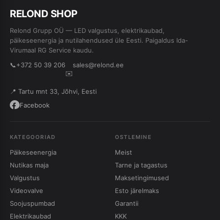
RE
L
OND SHOP
Relond Grupp OÜ — LED valgustus, elektrikaubad,
päikeseenergia ja nutilahendused üle Eesti. Paigaldus Ida-
Virumaal RG Service kaudu.
📞
+372 50 39 206
sales@relond.ee
✉️
📍 Tartu mnt 33, Jõhvi, Eesti
Facebook
KATEGOORIAD
OSTLEMINE
Päikeseenergia
Meist
Nutikas maja
Tarne ja tagastus
Valgustus
Maksetingimused
Videovalve
Esto järelmaks
Soojuspumbad
Garantii
Elektrikaubad
KKK