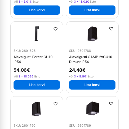
või
3 × 9.01€
Esto
või
3 × 18.02€
Esto
Lisa korvi
Lisa korvi
SKU: 2601828
SKU: 2601788
Aiavalgusti Forest GU10
Aiavalgusti GAMP 2xGU10
IP54
D must IP54
54.06€
24.48€
või
3 × 18.02€
Esto
või
3 × 8.16€
Esto
Lisa korvi
Lisa korvi
SKU: 2601790
SKU: 2601789