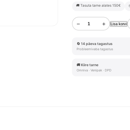
🚚 Tasuta tarne alates 150€
−
+
Lisa korvi
🔄 14 päeva tagastus
Probleemivaba tagastus
🚚 Kiire tarne
Omniva · Venipak · DPD