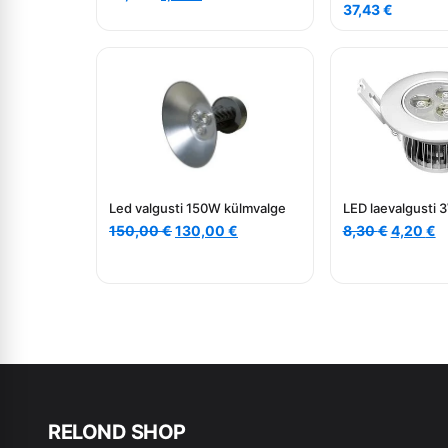
hind
price
37,43
€
oli:
is:
12,10 €.
7,70 €.
Led valgusti 150W külmvalge
LED laevalgusti
Algne
Current
Algne
C
150,00
€
130,00
€
8,30
€
4,20
€
hind
price
hind
p
oli:
is:
oli:
is
150,00 €.
130,00 €.
8,30 €.
4
RE
L
OND SHOP