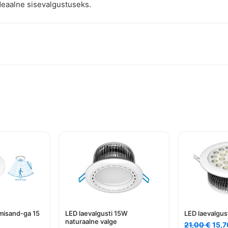
deaalne sisevalgustuseks.
umisand-ga 15
LED laevalgusti 15W
LED laevalgu
naturaalne valge
Algn
21,00
€
15,