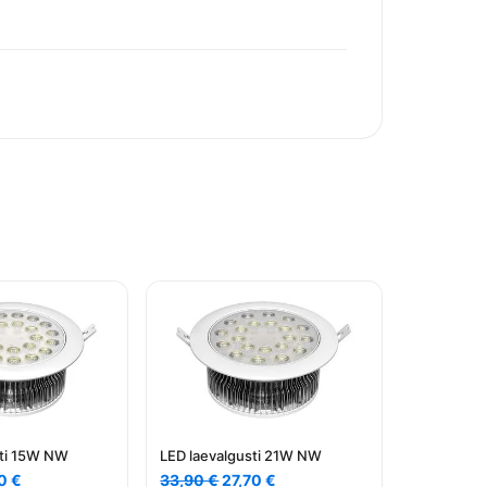
sti 15W NW
LED laevalgusti 21W NW
e
Current
Algne
Current
70
€
33,90
€
27,70
€