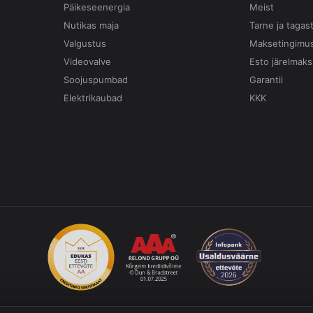
Päikeseenergia
Meist
Nutikas maja
Tarne ja tagas
Valgustus
Maksetingimu
Videovalve
Esto järelmaks
Soojuspumbad
Garantii
Elektrikaubad
KKK