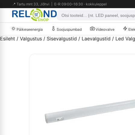
📍 Tartu mnt 33, Jõhvi | E–R 09:00–16:30 · kokkuleppel
Päikeseenergia
Soojuspumbad
Videovalve
Elek
Esileht
/
Valgustus
/
Sisevalgustid
/
Laevalgustid
/ Led Val