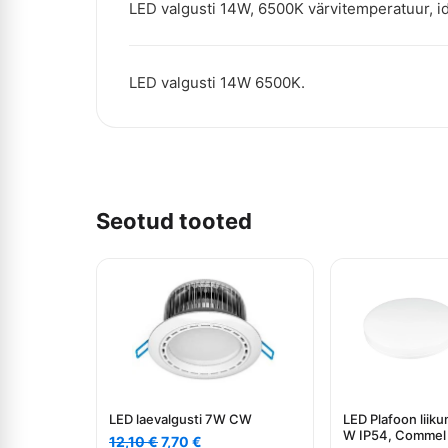
LED valgusti 14W, 6500K värvitemperatuur, i
LED valgusti 14W 6500K.
Seotud tooted
LED laevalgusti 7W CW
LED Plafoon liik
W IP54, Commel
Algne
Current
12,10
€
7,70
€