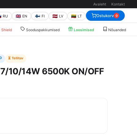
Avaleht
Kontakt
Ostukorv
RU
EN
FI
LV
LT
0
Shield
Sooduspakkumised
Loosimised
Nõuanded
D
⏳ Tellitav
4/7/10/14W 6500K ON/OFF