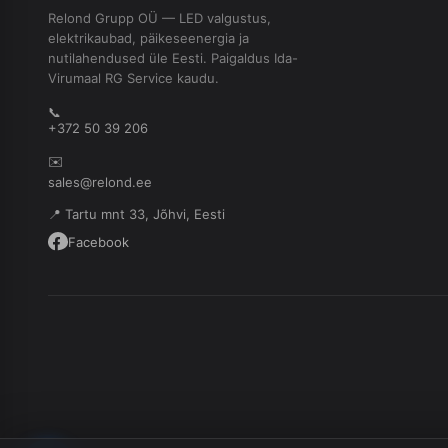
Relond Grupp OÜ — LED valgustus,
elektrikaubad, päikeseenergia ja
nutilahendused üle Eesti. Paigaldus Ida-
Virumaal RG Service kaudu.
📞
+372 50 39 206
✉️
sales@relond.ee
📍 Tartu mnt 33, Jõhvi, Eesti
Facebook