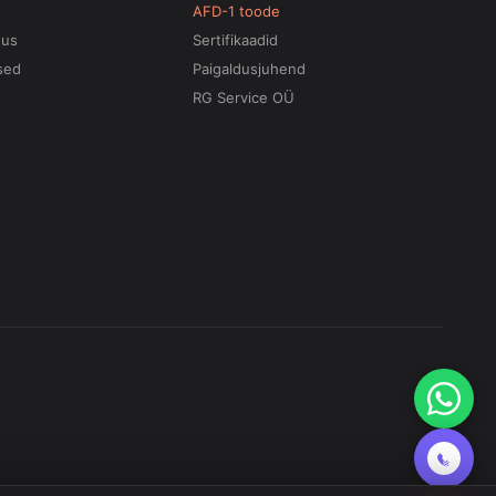
AFD-1 toode
tus
Sertifikaadid
sed
Paigaldusjuhend
RG Service OÜ