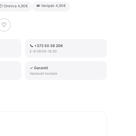
🚐 Venipak 4,90€
📦 Omniva 4,90€
♡
📞 +372 50 39 206
E–R 09:00–16:30
✓ Garantii
Vastavalt tootjale