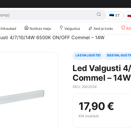
ET
trikaubad
Nutikas maja
Valgustus
Aed ja kodu
RG 
gusti 4/7/10/14W 6500K ON/OFF Commel – 14W
LAEVALGUSTID
SISEVALGUSTI
Led Valgusti 
Commel – 14W
SKU: 2602054
17,90
€
KM sisaldub