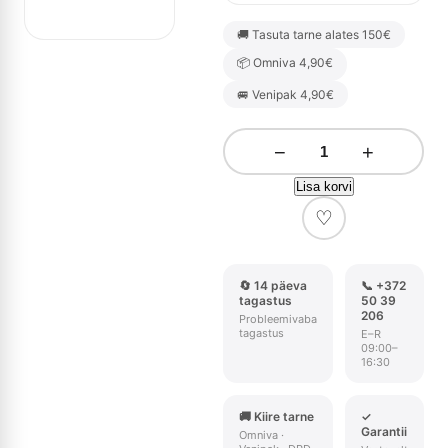
🚚 Tasuta tarne alates 150€
📦 Omniva 4,90€
🚐 Venipak 4,90€
−
+
Lisa korvi
♡
🔄 14 päeva
📞 +372
tagastus
50 39
206
Probleemivaba
tagastus
E–R
09:00–
16:30
🚚 Kiire tarne
✓
Garantii
Omniva ·