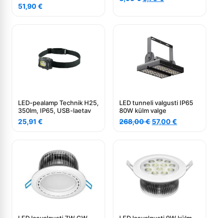
51,90
€
hind
price
oli:
is:
8,90 €.
6,70 €.
LED-pealamp Technik H25,
LED tunneli valgusti IP65
350lm, IP65, USB-laetav
80W külm valge
Algne
Current
25,91
€
268,00
€
57,00
€
hind
price
oli:
is:
268,00 €.
57,00 €.