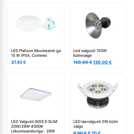
LED Plafoon liikumisand-ga
Led valgusti 150W
15 W IP54, Commel
külmvalge
Algne
Current
37,43
€
150,00
€
130,00
€
hind
price
oli:
is:
150,00 €.
130,00 €.
LED Valgusti ADIS D SLIM
LED laevalgusti 5W külm
20W/28W 4000K
valge
Liikumisamduriga - 28W
Algne
Current
8,90
€
6,70
€