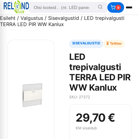
0
Esileht
/
Valgustus
/
Sisevalgustid
/ LED trepivalgusti
TERRA LED PIR WW Kanlux
SISEVALGUSTID
⏳ Tellitav
LED
trepivalgusti
TERRA LED PIR
WW Kanlux
SKU: 27372
29,70
€
KM sisaldub