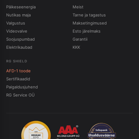
Päikeseenergia
Meist
Nutikas maja
Tarne ja tagastus
Valgustus
Maksetingimused
Videovalve
Esto järelmaks
Soojuspumbad
Garantii
Elektrikaubad
KKK
RG SHIELD
AFD-1 toode
Sertifikaadid
Paigaldusjuhend
RG Service OÜ