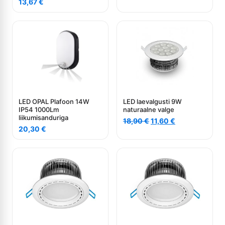
13,67
€
hind
price
oli:
is:
24,60 €.
20,10 €.
LED OPAL Plafoon 14W
LED laevalgusti 9W
IP54 1000Lm
naturaalne valge
liikumisanduriga
Algne
Current
18,90
€
11,60
€
20,30
€
hind
price
oli:
is:
18,90 €.
11,60 €.