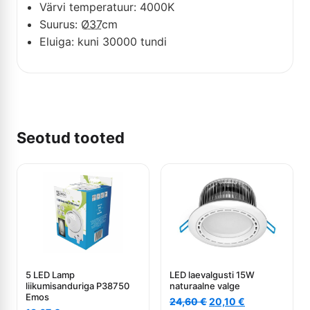
Värvi temperatuur: 4000K
Suurus:
Ø37
cm
Eluiga: kuni 30000 tundi
Seotud tooted
5 LED Lamp
LED laevalgusti 15W
liikumisanduriga P38750
naturaalne valge
Emos
Algne
Current
24,60
€
20,10
€