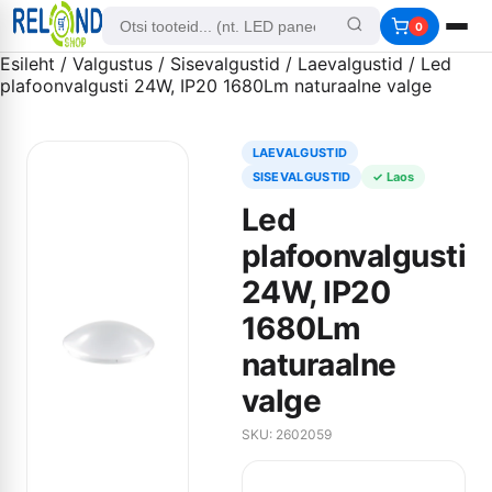
0
Esileht
/
Valgustus
/
Sisevalgustid
/
Laevalgustid
/ Led
plafoonvalgusti 24W, IP20 1680Lm naturaalne valge
LAEVALGUSTID
SISEVALGUSTID
✓ Laos
Led
plafoonvalgusti
24W, IP20
1680Lm
naturaalne
valge
SKU: 2602059