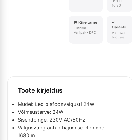
09:00–
16:30
🚚 Kiire tarne
✓
Garantii
Omniva ·
Venipak · DPD
Vastavalt
tootjale
Toote kirjeldus
Mudel: Led plafoonvalgusti 24W
Võimsustarve: 24W
Sisendpinge: 230V AC/50Hz
Valgusvoog antud hajumise element:
1680lm