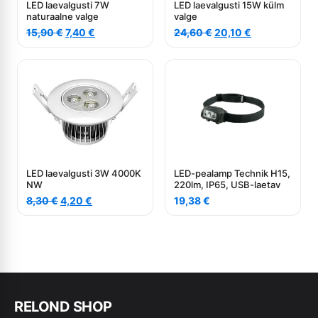
LED laevalgusti 7W
LED laevalgusti 15W külm
naturaalne valge
valge
Algne
Current
Algne
Current
15,90
€
7,40
€
24,60
€
20,10
€
hind
price
hind
price
oli:
is:
oli:
is:
15,90 €.
7,40 €.
24,60 €.
20,10 €.
LED laevalgusti 3W 4000K
LED-pealamp Technik H15,
NW
220lm, IP65, USB-laetav
Algne
Current
8,30
€
4,20
€
19,38
€
hind
price
oli:
is:
8,30 €.
4,20 €.
RE
L
OND SHOP