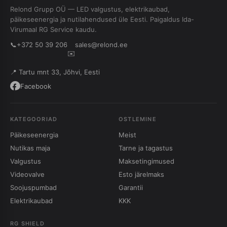
Relond Grupp OÜ — LED valgustus, elektrikaubad,
päikeseenergia ja nutilahendused üle Eesti. Paigaldus Ida-
Virumaal RG Service kaudu.
📞
+372 50 39 206
sales@relond.ee
✉️
📍 Tartu mnt 33, Jõhvi, Eesti
Facebook
KATEGOORIAD
OSTLEMINE
Päikeseenergia
Meist
Nutikas maja
Tarne ja tagastus
Valgustus
Maksetingimused
Videovalve
Esto järelmaks
Soojuspumbad
Garantii
Elektrikaubad
KKK
RG SHIELD