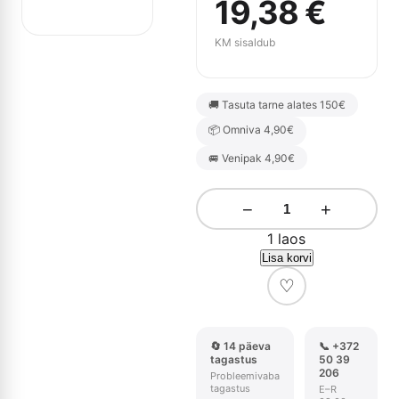
19,38
€
KM sisaldub
🚚 Tasuta tarne alates 150€
📦 Omniva 4,90€
🚐 Venipak 4,90€
−
+
1 laos
Lisa korvi
♡
🔄 14 päeva
📞 +372
tagastus
50 39
206
Probleemivaba
tagastus
E–R