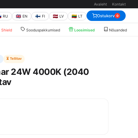
Avaleht
Kontakt
Ostukorv
RU
EN
FI
LV
LT
0
Shield
Sooduspakkumised
Loosimised
Nõuanded
D
⏳ Tellitav
mar 24W 4000K (2040
tav