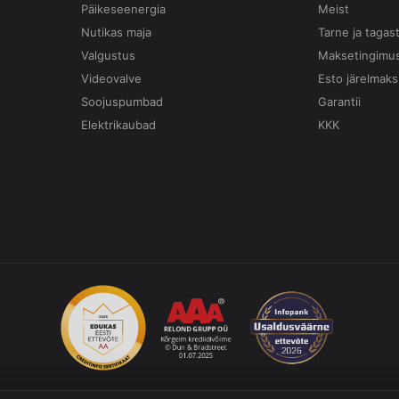
Päikeseenergia
Meist
Nutikas maja
Tarne ja tagas
Valgustus
Maksetingimu
Videovalve
Esto järelmaks
Soojuspumbad
Garantii
Elektrikaubad
KKK