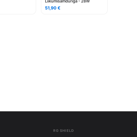
Liikumisamduriga - 28W
51,90
€
RG SHIELD