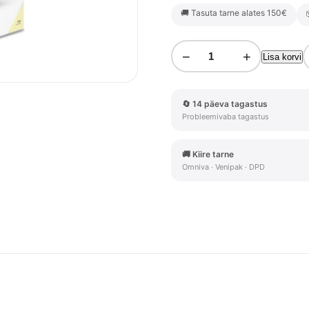
🚚 Tasuta tarne alates 150€
−
+
Lisa korvi
🔄 14 päeva tagastus
Probleemivaba tagastus
🚚 Kiire tarne
Omniva · Venipak · DPD