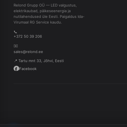
Relond Grupp OÜ — LED valgustus,
elektrikaubad, päikeseenergia ja
nutilahendused üle Eesti. Paigaldus Ida-
Virumaal RG Service kaudu.
📞
+372 50 39 206
✉️
sales@relond.ee
📍 Tartu mnt 33, Jõhvi, Eesti
Facebook