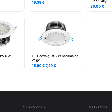
IP65 - valge
rice
19,38
€
26,00
€
:
,20 €.
 21W NW
LED laevalgusti 7W naturaalne
valge
Current
€
Algne
Current
price
15,90
€
7,40
€
hind
price
is:
oli:
is:
€.
27,70 €.
15,90 €.
7,40 €.
KATEGOORIAD
OSTLEMINE