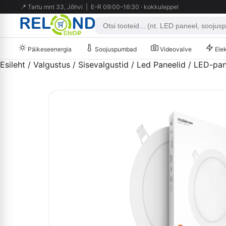
📍 Tartu mnt 33, Jõhvi | E–R 09:00–16:30 · kokkuleppel
Päikeseenergia
Soojuspumbad
Videovalve
Elek
Esileht
/
Valgustus
/
Sisevalgustid
/
Led Paneelid
/ LED-pan