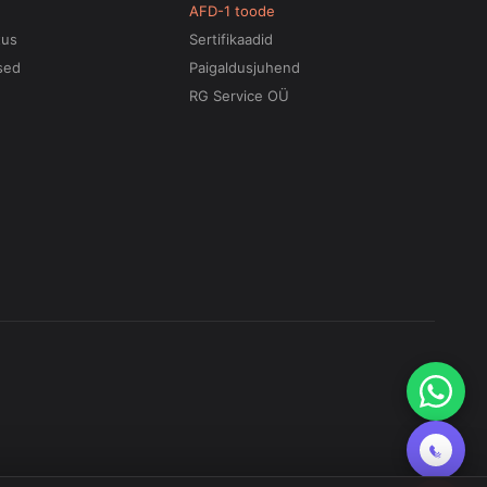
AFD-1 toode
tus
Sertifikaadid
sed
Paigaldusjuhend
RG Service OÜ