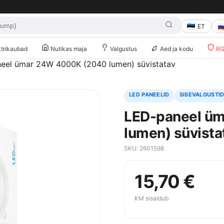
ET
trikaubad
Nutikas maja
Valgustus
Aed ja kodu
RG 
eel ümar 24W 4000K (2040 lumen) süvistatav
LED PANEELID
SISEVALGUSTI
LED-paneel ü
lumen) süvista
SKU: 2601598
15,70
€
KM sisaldub