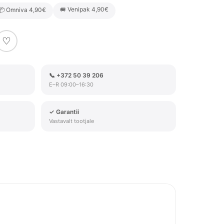
🚐 Venipak 4,90€
📦 Omniva 4,90€
♡
📞 +372 50 39 206
E–R 09:00–16:30
✓ Garantii
Vastavalt tootjale