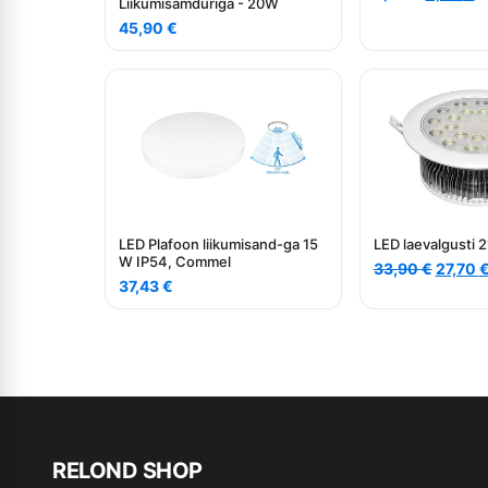
Liikumisamduriga - 20W
hind
p
45,90
€
oli:
is
6,40 €.
4
LED Plafoon liikumisand-ga 15
LED laevalgusti
W IP54, Commel
Algne
33,90
€
27,70
37,43
€
hind
oli:
33,90 
RE
L
OND SHOP