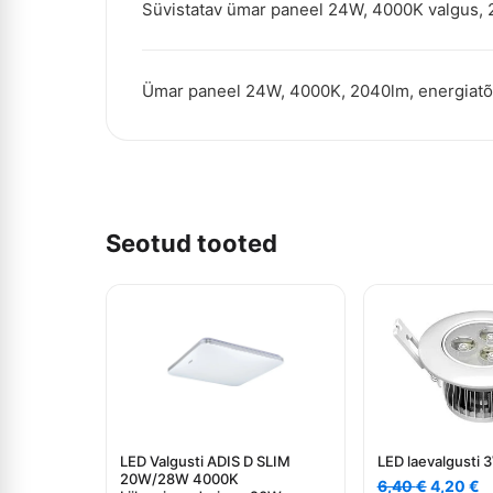
Süvistatav ümar paneel 24W, 4000K valgus, 
Ümar paneel 24W, 4000K, 2040lm, energiatõ
Seotud tooted
LED Valgusti ADIS D SLIM
LED laevalgusti
20W/28W 4000K
Algne
C
6,40
€
4,20
€