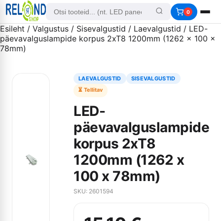
0
Esileht
/
Valgustus
/
Sisevalgustid
/
Laevalgustid
/ LED-
päevavalguslampide korpus 2xT8 1200mm (1262 x 100 x
78mm)
LAEVALGUSTID
SISEVALGUSTID
⏳ Tellitav
LED-
päevavalguslampide
korpus 2xT8
1200mm (1262 x
100 x 78mm)
SKU: 2601594