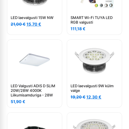
LED laevalgusti 15W NW
SMART Wi-Fi TUYA LED
RGB valgusti
Algne
Current
21,00
€
15,70
€
hind
price
111,18
€
oli:
is:
21,00 €.
15,70 €.
LED Valgusti ADIS D SLIM
LED laevalgusti 9W külm
20W/28W 4000K
valge
Liikumisamduriga - 28W
Algne
Current
19,20
€
12,30
€
51,90
€
hind
price
oli:
is:
19,20 €.
12,30 €.