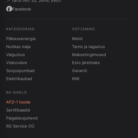
📍 Tartu mnt 33, Jõhvi, Eesti
Facebook
KATEGOORIAD
OSTLEMINE
Päikeseenergia
Meist
Nutikas maja
Tarne ja tagastus
Valgustus
Maksetingimused
Videovalve
Esto järelmaks
Soojuspumbad
Garantii
Elektrikaubad
KKK
RG SHIELD
AFD-1 toode
Sertifikaadid
Paigaldusjuhend
RG Service OÜ