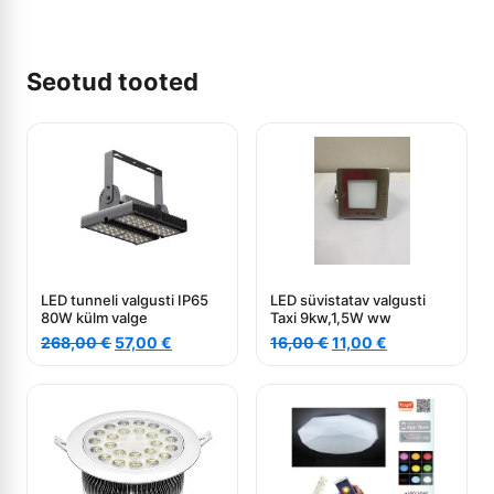
Seotud tooted
LED tunneli valgusti IP65
LED süvistatav valgusti
80W külm valge
Taxi 9kw,1,5W ww
Algne
Current
Algne
Current
268,00
€
57,00
€
16,00
€
11,00
€
hind
price
hind
price
oli:
is:
oli:
is:
268,00 €.
57,00 €.
16,00 €.
11,00 €.