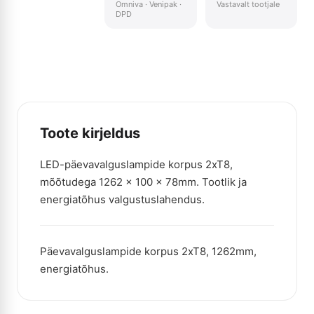
Omniva · Venipak ·
Vastavalt tootjale
DPD
Toote kirjeldus
LED-päevavalguslampide korpus 2xT8,
mõõtudega 1262 x 100 x 78mm. Tootlik ja
energiatõhus valgustuslahendus.
Päevavalguslampide korpus 2xT8, 1262mm,
energiatõhus.