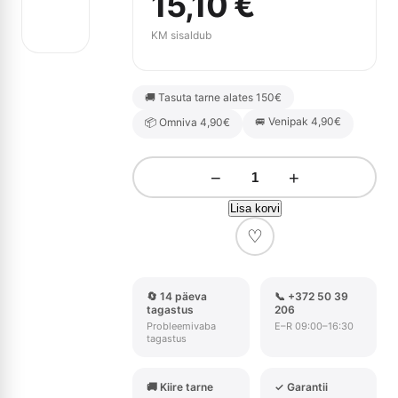
15,10
€
KM sisaldub
🚚 Tasuta tarne alates 150€
🚐 Venipak 4,90€
📦 Omniva 4,90€
−
+
Lisa korvi
♡
🔄 14 päeva
📞 +372 50 39
tagastus
206
Probleemivaba
E–R 09:00–16:30
tagastus
🚚 Kiire tarne
✓ Garantii