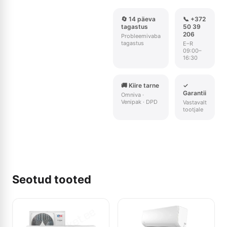
🔄 14 päeva
📞 +372
tagastus
50 39
206
Probleemivaba
tagastus
E–R
09:00–
16:30
🚚 Kiire tarne
✓
Garantii
Omniva ·
Venipak · DPD
Vastavalt
tootjale
Seotud tooted