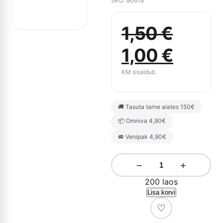
SKU: 80618
1,50
€
Algne
Curre
1,00
€
hind
price
KM sisaldub
oli:
is:
🚚 Tasuta tarne alates 150€
1,50 €.
1,00 €
📦 Omniva 4,90€
🚐 Venipak 4,90€
−
+
200 laos
Lisa korvi
♡