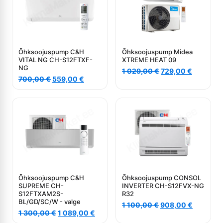
Õhksoojuspump C&H
Õhksoojuspump Midea
VITAL NG CH-S12FTXF-
XTREME HEAT 09
NG
Algne
Current
1 029,00
€
729,00
€
Algne
Current
700,00
€
559,00
€
hind
price
hind
price
oli:
is:
oli:
is:
1
729,00 €
700,00 €.
559,00 €.
029,00 €.
Õhksoojuspump C&H
Õhksoojuspump CONSOL
SUPREME CH-
INVERTER CH-S12FVX-NG
S12FTXAM2S-
R32
BL/GD/SC/W - valge
Algne
Current
1 100,00
€
908,00
€
Algne
Current
1 300,00
€
1 089,00
€
hind
price
hind
price
oli:
is: