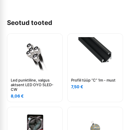
Seotud tooted
Led punktiline, valgus
Profiil tüüp “C” 1m - must
aktsent LED OYO 5LED-
7,50
€
CW
8,06
€