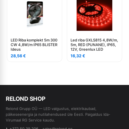
LED Riba komplekt 5m 300
Led riba GXLS815 4,8W/m,
СW 4,8W/m IP65 BLISTER
5m, RED (PUNANE), IP65,
Ideus
12V, Greenlux LED
28,56
€
16,32
€
RE
L
OND SHOP
Relond Grupp OÜ — LED valgustus, elektrikaubad,
päikeseenergia ja nutilahendused üle Eesti. Paigaldus Ida-
Virumaal RG Service kaudu.
📞
+372 50 39 206
sales@relond.ee