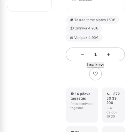
🚚 Tasuta tarne alates 150€
📦 Omniva 4,90€
🚐 Venipak 4,90€
−
+
Lisa korvi
♡
🔄 14 päeva
📞 +372
tagastus
50 39
206
Probleemivaba
tagastus
E–R
09:00–
16:30