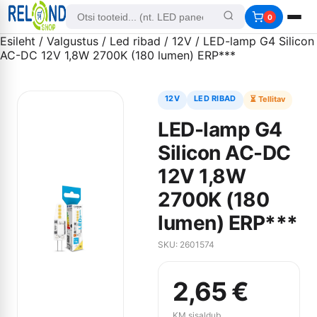
0
Esileht
/
Valgustus
/
Led ribad
/
12V
/ LED-lamp G4 Silicon
AC-DC 12V 1,8W 2700K (180 lumen) ERP***
12V
LED RIBAD
⏳ Tellitav
LED-lamp G4
Silicon AC-DC
12V 1,8W
2700K (180
lumen) ERP***
SKU: 2601574
2,65
€
KM sisaldub