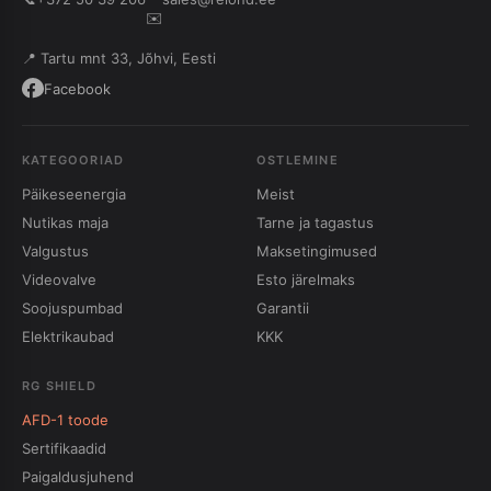
✉️
📍 Tartu mnt 33, Jõhvi, Eesti
Facebook
KATEGOORIAD
OSTLEMINE
Päikeseenergia
Meist
Nutikas maja
Tarne ja tagastus
Valgustus
Maksetingimused
Videovalve
Esto järelmaks
Soojuspumbad
Garantii
Elektrikaubad
KKK
RG SHIELD
AFD-1 toode
Sertifikaadid
Paigaldusjuhend