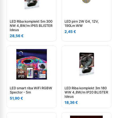
LED Riba komplekt 5m 300
LED pirn 2W G4, 12V,
NW 4,8W/m IP65 BLISTER
190Lm WW
Ideus
2,45
€
28,56
€
LED smart riba WiFi RGBW
LED Riba komplekt 3m 180
Spector - 5m
WW 4,8W/m IP20 BLISTER
Ideus
51,90
€
18,36
€