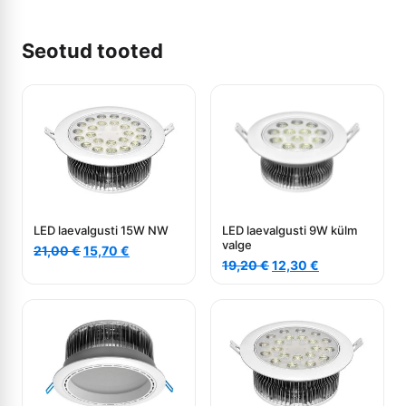
Seotud tooted
LED laevalgusti 15W NW
LED laevalgusti 9W külm
valge
Algne
Current
21,00
€
15,70
€
Algne
Current
hind
price
19,20
€
12,30
€
hind
price
oli:
is:
oli:
is:
21,00 €.
15,70 €.
19,20 €.
12,30 €.