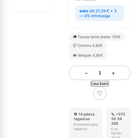
esto
või
21,29
€
× 3
— 0% intressiga
🚚 Tasuta tarne alates 150€
📦 Omniva 4,90€
🚐 Venipak 4,90€
−
+
Lisa korvi
♡
🔄 14 päeva
📞 +372
tagastus
50 39
206
Probleemivaba
tagastus
E–R
09:00–
16:30