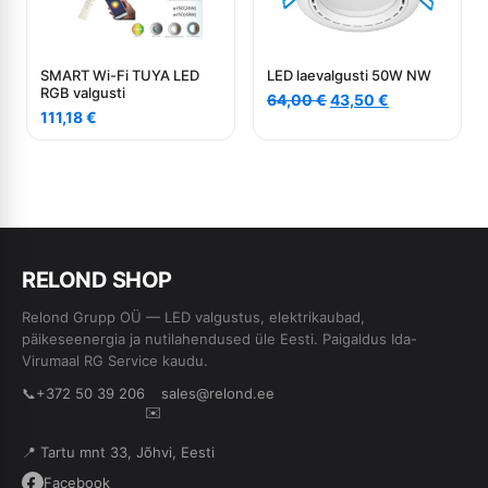
SMART Wi-Fi TUYA LED
LED laevalgusti 50W NW
RGB valgusti
Algne
Current
64,00
€
43,50
€
111,18
€
hind
price
oli:
is:
64,00 €.
43,50 €.
RE
L
OND SHOP
Relond Grupp OÜ — LED valgustus, elektrikaubad,
päikeseenergia ja nutilahendused üle Eesti. Paigaldus Ida-
Virumaal RG Service kaudu.
📞
+372 50 39 206
sales@relond.ee
✉️
📍 Tartu mnt 33, Jõhvi, Eesti
Facebook