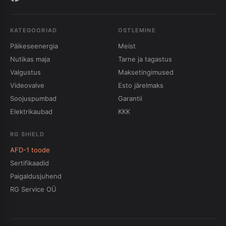
KATEGOORIAD
OSTLEMINE
Päikeseenergia
Meist
Nutikas maja
Tarne ja tagastus
Valgustus
Maksetingimused
Videovalve
Esto järelmaks
Soojuspumbad
Garantii
Elektrikaubad
KKK
RG SHIELD
AFD-1 toode
Sertifikaadid
Paigaldusjuhend
RG Service OÜ