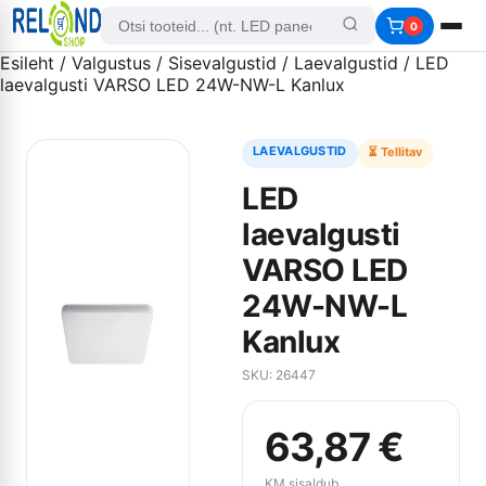
0
Esileht
/
Valgustus
/
Sisevalgustid
/
Laevalgustid
/ LED
laevalgusti VARSO LED 24W-NW-L Kanlux
LAEVALGUSTID
⏳ Tellitav
LED
laevalgusti
VARSO LED
24W-NW-L
Kanlux
SKU: 26447
63,87
€
KM sisaldub