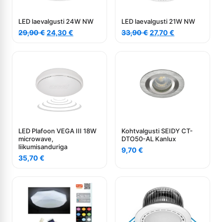
LED laevalgusti 24W NW
LED laevalgusti 21W NW
Algne
Current
Algne
Current
29,90
€
24,30
€
33,90
€
27,70
€
hind
price
hind
price
oli:
is:
oli:
is:
29,90 €.
24,30 €.
33,90 €.
27,70 €.
LED Plafoon VEGA III 18W
Kohtvalgusti SEIDY CT-
microwave,
DTO50-AL Kanlux
liikumisanduriga
9,70
€
35,70
€