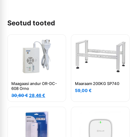
Seotud tooted
Maagaasi andur OR-DC-
Maaraam 200KG SP740
608 Orno
59,00
€
Algne
Current
30,60
€
28,46
€
hind
price
oli:
is:
30,60 €.
28,46 €.