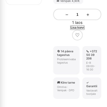
🚐 Venipak 4,90€
−
+
1 laos
Lisa korvi
♡
🔄 14 päeva
📞 +372
tagastus
50 39
206
Probleemivaba
tagastus
E–R
09:00–
16:30
🚚 Kiire tarne
✓
Garantii
Omniva ·
Venipak · DPD
Vastavalt
tootjale