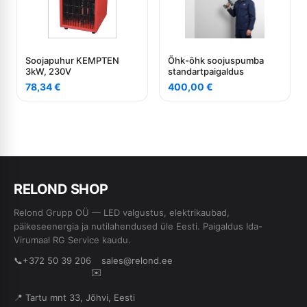
Soojapuhur KEMPTEN
Õhk-õhk soojuspumba
3kW, 230V
standartpaigaldus
78,34
€
400,00
€
RE
L
OND SHOP
Relond Grupp OÜ — LED valgustus, elektrikaubad,
päikeseenergia ja nutilahendused üle Eesti. Paigaldus Ida-
Virumaal RG Service kaudu.
📞
+372 50 39 206
sales@relond.ee
✉️
📍 Tartu mnt 33, Jõhvi, Eesti