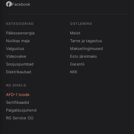
Facebook
KATEGOORIAD
OSTLEMINE
Päikeseenergia
Meist
Nutikas maja
Tarne ja tagastus
Valgustus
Maksetingimused
Videovalve
Esto järelmaks
Soojuspumbad
Garantii
Elektrikaubad
KKK
RG SHIELD
AFD-1 toode
Sertifikaadid
Paigaldusjuhend
RG Service OÜ