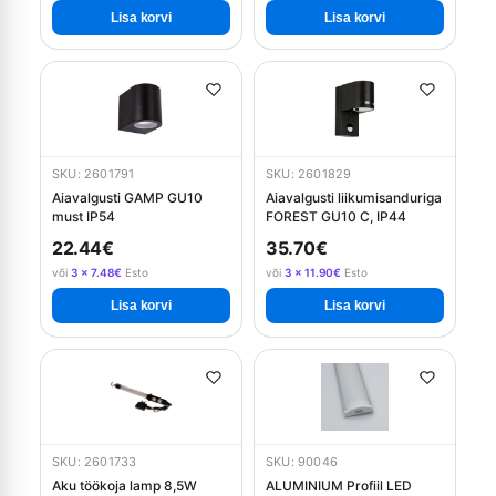
Lisa korvi
Lisa korvi
SKU: 2601791
SKU: 2601829
Aiavalgusti GAMP GU10
Aiavalgusti liikumisanduriga
must IP54
FOREST GU10 C, IP44
22.44€
35.70€
või
3 × 7.48€
Esto
või
3 × 11.90€
Esto
Lisa korvi
Lisa korvi
SKU: 2601733
SKU: 90046
Aku töökoja lamp 8,5W
ALUMINIUM Profiil LED