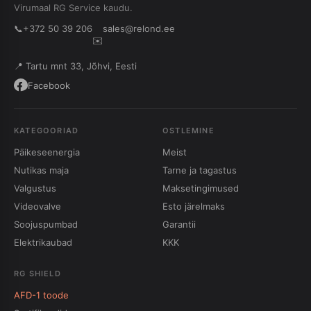
Virumaal RG Service kaudu.
📞
+372 50 39 206
sales@relond.ee
✉️
📍 Tartu mnt 33, Jõhvi, Eesti
Facebook
KATEGOORIAD
OSTLEMINE
Päikeseenergia
Meist
Nutikas maja
Tarne ja tagastus
Valgustus
Maksetingimused
Videovalve
Esto järelmaks
Soojuspumbad
Garantii
Elektrikaubad
KKK
RG SHIELD
AFD-1 toode