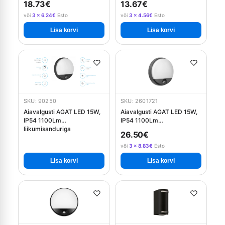
18.73€
13.67€
või
3 × 6.24€
Esto
või
3 × 4.56€
Esto
Lisa korvi
Lisa korvi
SKU: 90250
SKU: 2601721
Aiavalgusti AGAT LED 15W,
Aiavalgusti AGAT LED 15W,
IP54 1100Lm
IP54 1100Lm
liikumisanduriga
liikumisanduriga - hall
26.50€
või
3 × 8.83€
Esto
Lisa korvi
Lisa korvi