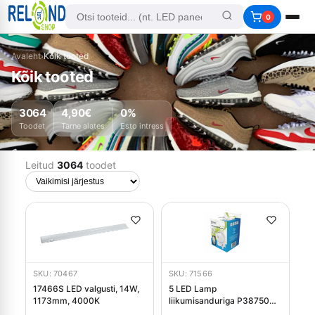
0
Avaleht
›
Kõik tooted
Kõik tooted
3064
4,90€
0%
Toodet
Tarne alates
Esto intress
Leitud
3064
toodet
SKU: 70467
SKU: 71566
17466S LED valgusti, 14W,
5 LED Lamp
1173mm, 4000K
liikumisanduriga P38750
Emos