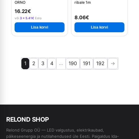
ORNO
ribale 1m
16.22€
8.06€
või
3 × 5.41€
Esto
Lisa korvi
Lisa korvi
…
1
2
3
4
190
191
192
→
RE
L
OND SHOP
Relond Grupp OÜ — LED valgustus, elektrikaubad,
päikeseenergia ja nutilahendused üle Eesti. Paigaldus Ida-