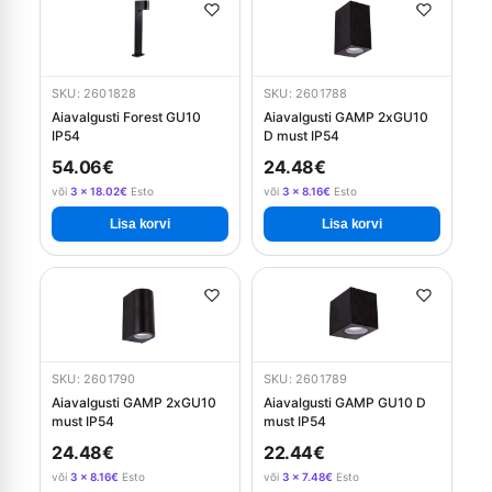
SKU: 2601828
SKU: 2601788
Aiavalgusti Forest GU10
Aiavalgusti GAMP 2xGU10
IP54
D must IP54
54.06€
24.48€
või
3 × 18.02€
Esto
või
3 × 8.16€
Esto
Lisa korvi
Lisa korvi
SKU: 2601790
SKU: 2601789
Aiavalgusti GAMP 2xGU10
Aiavalgusti GAMP GU10 D
must IP54
must IP54
24.48€
22.44€
või
3 × 8.16€
Esto
või
3 × 7.48€
Esto