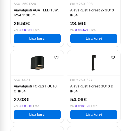
SKU: 2601724
SKU: 2601903
Aiavalgusti AGAT LED 15W,
Aiavalgusti Forest 2xGU10
IP54 1100Lm
IP54
liikumisanduriga - must
26.50€
28.56€
või
3 × 8.83€
Esto
või
3 × 9.52€
Esto
Lisa korvi
Lisa korvi
SKU: 90311
SKU: 2601827
Aiavalgusti FOREST GU10
Aiavalgusti Forest GU10 D
C, IP54
IP54
27.03€
54.06€
või
3 × 9.01€
Esto
või
3 × 18.02€
Esto
Lisa korvi
Lisa korvi