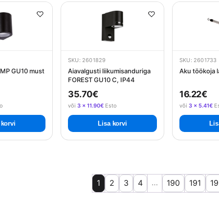
SKU: 2601829
SKU: 2601733
GAMP GU10 must
Aiavalgusti liikumisanduriga
Aku töökoja
FOREST GU10 C, IP44
35.70€
16.22€
o
või
3 × 11.90€
Esto
või
3 × 5.41€
E
 korvi
Lisa korvi
Lis
…
1
2
3
4
190
191
19