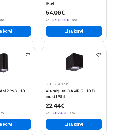
IP54
54.06€
sto
või
3 × 18.02€
Esto
a korvi
Lisa korvi
SKU: 2601789
 GAMP 2xGU10
Aiavalgusti GAMP GU10 D
must IP54
22.44€
to
või
3 × 7.48€
Esto
a korvi
Lisa korvi