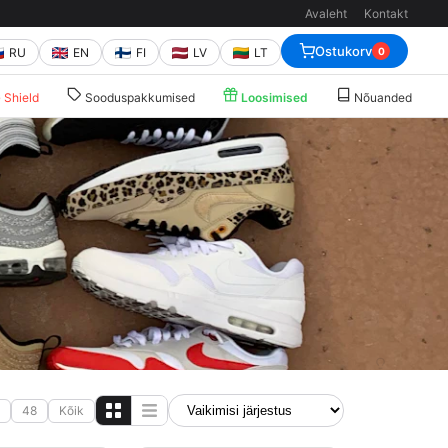
Avaleht
Kontakt
Ostukorv
RU
EN
FI
LV
LT
0
Shield
Sooduspakkumised
Loosimised
Nõuanded
48
Kõik