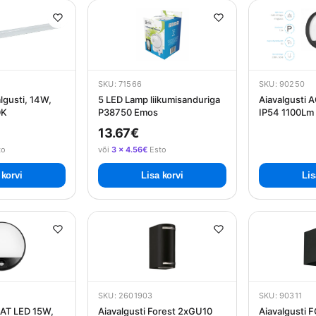
SKU: 71566
SKU: 90250
lgusti, 14W,
5 LED Lamp liikumisanduriga
Aiavalgusti 
0K
P38750 Emos
IP54 1100Lm 
13.67€
to
või
3 × 4.56€
Esto
 korvi
Lisa korvi
Lis
SKU: 2601903
SKU: 90311
GAT LED 15W,
Aiavalgusti Forest 2xGU10
Aiavalgusti 