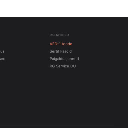
RG SHIELD
AFD-1 toode
tus
Sertifikaadid
sed
Paigaldusjuhend
RG Service OÜ