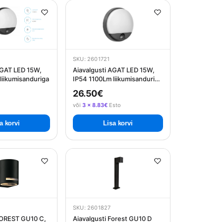
SKU: 2601721
AGAT LED 15W,
Aiavalgusti AGAT LED 15W,
liikumisanduriga
IP54 1100Lm liikumisanduriga
- hall
26.50€
või
3 × 8.83€
Esto
a korvi
Lisa korvi
SKU: 2601827
FOREST GU10 C,
Aiavalgusti Forest GU10 D