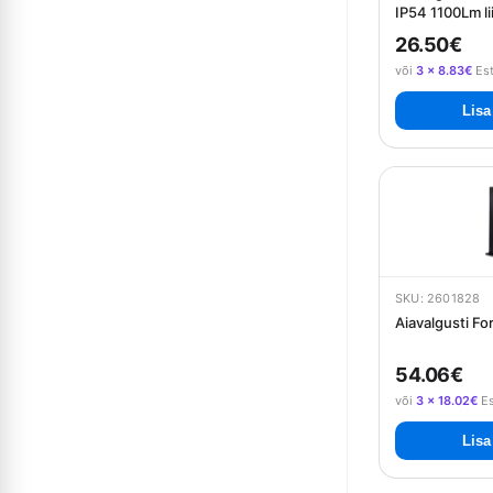
IP54 1100Lm l
- must
26.50€
või
3 × 8.83€
Es
Lisa
SKU: 2601828
Aiavalgusti F
54.06€
või
3 × 18.02€
Es
Lisa