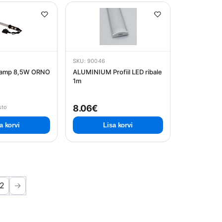
SKU: 90046
 lamp 8,5W ORNO
ALUMINIUM Profiil LED ribale
1m
8.06€
sto
a korvi
Lisa korvi
2
→