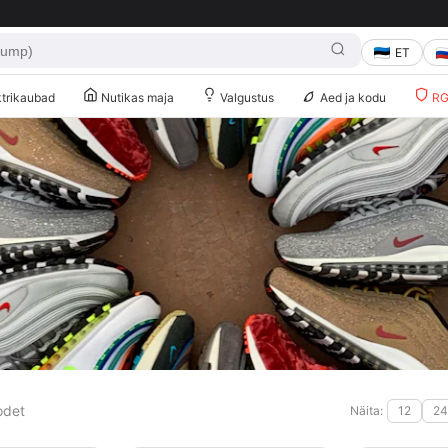
ET
trikaubad
Nutikas maja
Valgustus
Aed ja kodu
RG 
odet
12
24
Näita: