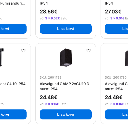
iikumisanduriga
IP54
IP54
28.56€
27.03€
to
või
3 × 9.52€
Esto
või
3 × 9.01€
E
 korvi
Lisa korvi
Lis
SKU: 2601788
SKU: 2601790
orest GU10 IP54
Aiavalgusti GAMP 2xGU10 D
Aiavalgusti
must IP54
must IP54
24.48€
24.48€
to
või
3 × 8.16€
Esto
või
3 × 8.16€
Es
 korvi
Lisa korvi
Lis