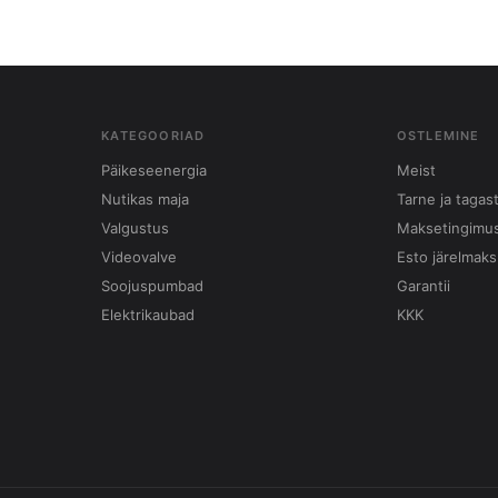
KATEGOORIAD
OSTLEMINE
Päikeseenergia
Meist
Nutikas maja
Tarne ja tagas
Valgustus
Maksetingimu
Videovalve
Esto järelmaks
Soojuspumbad
Garantii
Elektrikaubad
KKK