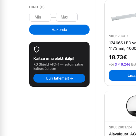
HIND (€)
—
Rakenda
SKU: 70467
17466S LED va
1173mm, 400
18.73€
Kaitse oma elektrikilpi!
RG Shield AFD-1 — automaatne
või
3 × 6.24€
Es
kaitsesüsteem
Lisa
Uuri lähemalt →
SKU: 2601724
Aiavalgusti A