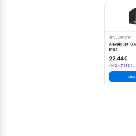
SKU: 2601791
Aiavalgusti 
IP54
22.44€
või
3 × 7.48€
Est
Lisa