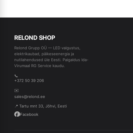
RE
L
OND SHOP
Relond Grupp OÜ — LED valgustus,
elektrikaubad, päikeseenergia ja
nutilahendused üle Eesti. Paigaldus Ida-
Virumaal RG Service kaudu.
📞
+372 50 39 206
✉️
sales@relond.ee
📍 Tartu mnt 33, Jõhvi, Eesti
Facebook