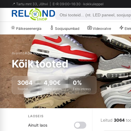
📍 Tartu mnt 33, Jõhvi | E–R 09:00–16:30 · kokkuleppel
Päikeseenergia
Soojuspumbad
Videovalve
Elek
Avaleht
›
Kõik tooted
Kõik tooted
3064
4,90€
0%
Toodet
Tarne alates
Esto intress
LAOSEIS
Leitud
3064
to
Ainult laos